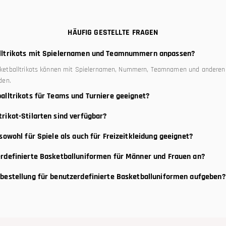
HÄUFIG GESTELLTE FRAGEN
alltrikots mit Spielernamen und Teamnummern anpassen?
sketballtrikots können mit Spielernamen, Nummern, Teamnamen und anderen 
den.
alltrikots für Teams und Turniere geeignet?
rdefinierten Basketballtrikots eignen sich für Teams, Schulwettkämpfe, Turni
rikot-Stilarten sind verfügbar?
 und Freizeitligen.
gorie umfasst authentisch inspirierte Trikots, Throwback-Basketballtrikots, Na
 sowohl für Spiele als auch für Freizeitkleidung geeignet?
ions-Teamuniformen.
alltrikots in dieser Kategorie eignen sich gut für On-Court-Performance, Tea
erdefinierte Basketballuniformen für Männer und Frauen an?
twear-inspirierte Outfits.
tet Basketballtrikot-Optionen an, die für Männer, Frauen und gemischte Tea
ßbestellung für benutzerdefinierte Basketballuniformen aufgeben?
en für benutzerdefinierte Basketballuniformen sind für Schulen, Clubs, Ligen
ungen verfügbar.