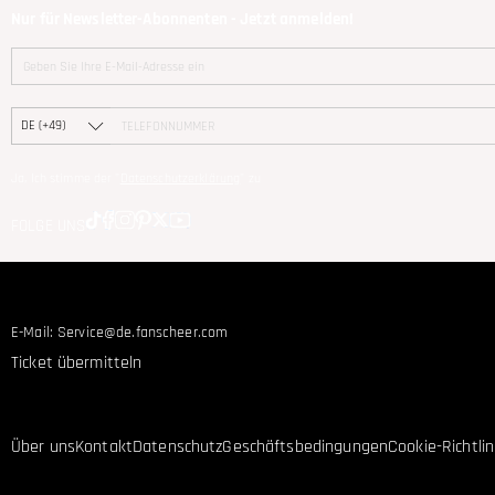
Nur für Newsletter-Abonnenten - Jetzt anmelden!
Ja, Ich stimme der "
Datenschutzerklärung
" zu
FOLGE UNS
BRAUCHEN SIE HILFE?
E-Mail:
Service@de.fanscheer.com
Ticket übermitteln
ÜBER FANSCHEER
Über uns
Kontakt
Datenschutz
Geschäftsbedingungen
Cookie-Richtlin