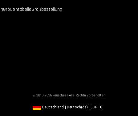
en
Größentabelle
Großbestellung
© 2010-2026
Fanscheer
Alle Rechte vorbehalten
Deutschland
|
Deutsch(de)
|
EUR
€