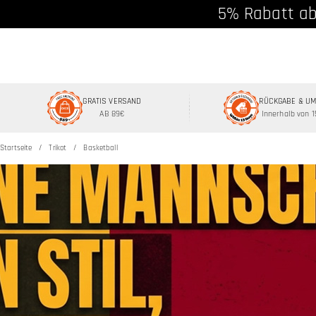
5% Rabatt ab
GRATIS VERSAND
RÜCKGABE & U
AB 89€
Innerhalb von 
Startseite
Trikot
Basketball