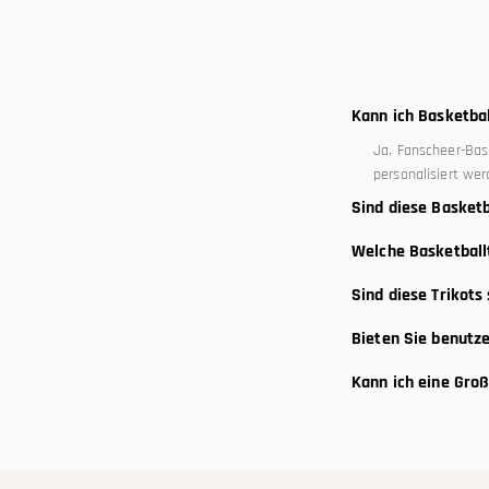
Kann ich Basketb
Ja. Fanscheer-Ba
personalisiert wer
Sind diese Basketb
Ja. Unsere benutze
Welche Basketballt
Trainingseinheiten
Die Basketballkate
Sind diese Trikots
moderne Sublimat
Ja. Viele Basketb
Bieten Sie benutz
freizeitliche Stree
Ja. Fanscheer bie
Kann ich eine Gro
sind.
Ja. Großbestellung
Gruppenveranstalt