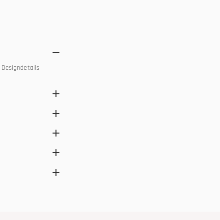
Designdetails
ere,
delstreifen-Stile und
mevent, Fanwear und
mnutzung geeignet
 und