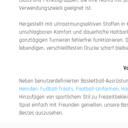
Clubs und Fitnessgruppen, die ihre Teams mit pa
Verwendungszweck geeignet ist.
Hergestellt mit ultraatmungsaktiven Stoffen in K
unschlagbaren Komfort und dauerhafte Haltbarke
ganztägigen Turnieren fehlerfrei funktionieren.
lebendigen, verschleißfesten Drucke scharf bleib
V
Neben benutzerdefinierten Basketball-Ausrüstung
Hemden
,
Fußball-Trikots
,
Football-Uniformen
,
Ho
Hinzufügen von sportlichem Stil zu Freizeitbekle
Spiel einfach mit Freunden genießen, unsere Bas
Bestes auszusehen.