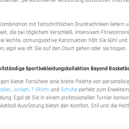
ssender, personalisierter Ausrüstung ausstatten möchten
ombination mit fortschrittlichen Drucktechniken liefern u
it, die bei täglichem Verschleiß, intensivem Fitnesstrai
 Die leichte, atmungsaktive Konstruktion hält Sie kühl un
en, egal wie oft Sie auf den Court gehen oder sie tragen.
ollständige Sportbekleidungskollektion Beyond Basketba
en bietet Fanscheer eine breite Palette von personalisi
odies
,
Jacken
,
T-Shirts
und
Schuhe
perfekt zum Erweitern
idung. Egal ob Sie in einem professionellen Turnier konku
ketball-Ausrüstung bietet den Komfort, Stil und die Haltb