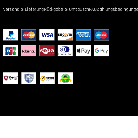
KUNDENDIENST
Versand & Lieferung
Rückgabe & Umtausch
FAQ
Zahlungsbedingung
UNSERE ZAHLUNGSARTEN
UNSERE SERVICEGARANTIE