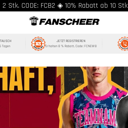
 2 Stk. CODE: FCB2 ◈ 10% Rabatt ab 10 Stk
MTAUSCH
JETZT REGISTRIEREN
15 Tagen
Erhalten 8 % Rabatt, Code: FCNEW8