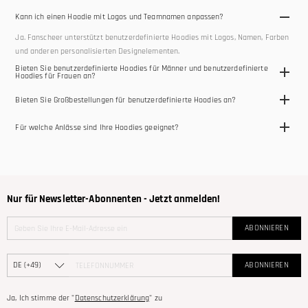
Kann ich einen Hoodie mit Logos und Teamnamen anpassen?
Ja. Fanscheer unterstützt benutzerdefinierte Hoodies mit Logos, Namen, Farben
und anderen personalisierten Designelementen.
Bieten Sie benutzerdefinierte Hoodies für Männer und benutzerdefinierte
Hoodies für Frauen an?
Ja. Unsere Hoodie-Kollektion bietet Optionen für Männer und Frauen mit Stilen
Bieten Sie Großbestellungen für benutzerdefinierte Hoodies an?
für Teams, Freizeitkleidung und Markenkleidung.
Ja. Wir unterstützen Großbestellungen und Team-Hoodie-Bestellungen für
Für welche Anlässe sind Ihre Hoodies geeignet?
Schulen, Clubs, Organisationen und Veranstaltungen.
Unsere Hoodies sind ideal für den täglichen Gebrauch, Teamreisen,
Schulveranstaltungen, Freizeitkleidung, Werbezwecke und Aktivitäten bei
kühlem Wetter.
Nur für Newsletter-Abonnenten - Jetzt anmelden!
ABONNIEREN
ABONNIEREN
Ja, Ich stimme der "
Datenschutzerklärung
" zu