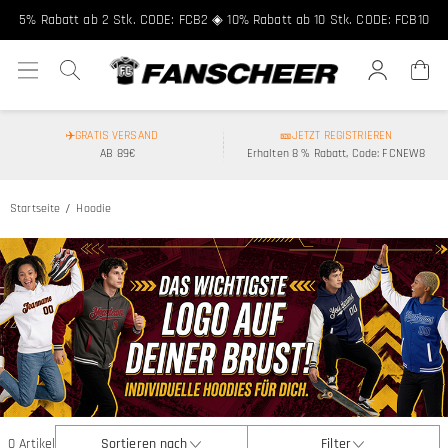
5% Rabatt ab 2 Stk. CODE: FCB2 ◈ 10% Rabatt ab 10 Stk. CODE: FCB10
✈️GRATIS VERSAND
🎫JETZT REGISTRIEREN
AB 89€
Erhalten 8 % Rabatt, Code: FCNEW8
Startseite
Hoodie
0 Artikel
Sortieren nach
Filter