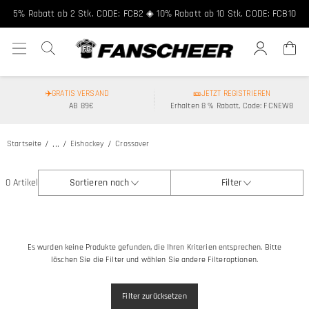
5% Rabatt ab 2 Stk. CODE: FCB2 ◈ 10% Rabatt ab 10 Stk. CODE: FCB10
✈️GRATIS VERSAND
🎫JETZT REGISTRIEREN
AB 89€
Erhalten 8 % Rabatt, Code: FCNEW8
...
Startseite
Eishockey
Crossover
0 Artikel
Sortieren nach
Filter
Es wurden keine Produkte gefunden, die Ihren Kriterien entsprechen. Bitte
löschen Sie die Filter und wählen Sie andere Filteroptionen.
Filter zurücksetzen