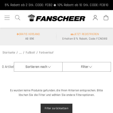
5% Rabatt ab 2 Stk. CODE: FCB2 ◈ 10% Rabatt ab 10 Stk. CODE: FCB10
✈️GRATIS VERSAND
🎫JETZT REGISTRIEREN
AB 89€
Erhalten 8 % Rabatt, Code: FCNEW8
...
Startseite
Fußball
Farbverlauf
0 Artikel
Sortieren nach
Filter
Es wurden keine Produkte gefunden, die Ihren Kriterien entsprechen. Bitte
löschen Sie die Filter und wählen Sie andere Filteroptionen.
Filter zurücksetzen