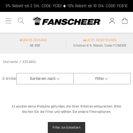
5% Rabatt ab 2 Stk. CODE: FCB2 ◈ 10% Rabatt ab 10 Stk. CODE: FCB10
✈️GRATIS VERSAND
🎫JETZT REGISTRIEREN
AB 89€
Erhalten 8 % Rabatt, Code: FCNEW8
Startseite
KOC&KOL
0 Artikel
Sortieren nach
Filter
Es wurden keine Produkte gefunden, die Ihren Kriterien entsprechen. Bitte
löschen Sie die Filter und wählen Sie andere Filteroptionen.
Filter zurücksetzen