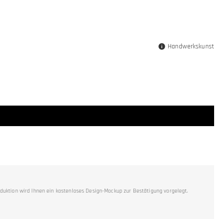
Handwerkskunst
duktion wird Ihnen ein kostenloses Design-Mockup zur Bestätigung vorgelegt.