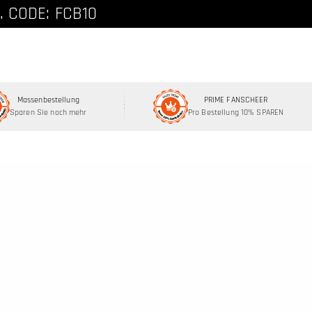
att, Code: FCNEW8
. CODE: FCB10
Massenbestellung
PRIME FANSCHEER
Sparen Sie noch mehr
Pro Bestellung 10% SPAREN