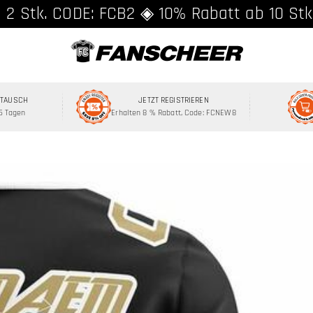
and ab 89 € ★ Registriere dich für 8% Rab
 2 Stk. CODE: FCB2 ◈ 10% Rabatt ab 10 Stk
MTAUSCH
JETZT REGISTRIEREN
15 Tagen
Erhalten 8 % Rabatt, Code: FCNEW8