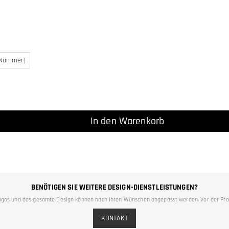
 Nummer)
In den Warenkorb
BENÖTIGEN SIE WEITERE DESIGN-DIENSTLEISTUNGEN?
n, Logos und das gesamte Design können nach Ihren Wünschen angepasst werden. Vor der Pro
KONTAKT