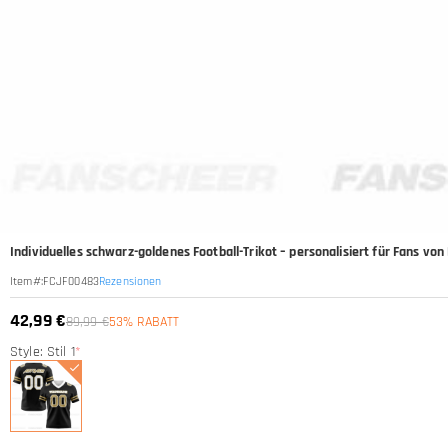
Individuelles schwarz-goldenes Football-Trikot – personalisiert für Fans von
Rezensionen
Item#
:
FCJF00483
42,99 €
89,99 €
53% RABATT
Style: Stil 1
*