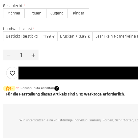
Geschlecht:
*
Männer
Frauen
Jugend
Kinder
Handwerkskunst
*
Gestickt (bestickt) + 11,99 €
Drucken + 3,99 €
Leer (kein Name/keine
42
Bonuspunkte erhalten
1
×
*
Für die Herstellung dieses Artikels sind 5-12 Werktage erforderlich.
Wir unterstützen eine vollständige Individualisierung: Farben, Schriftarte