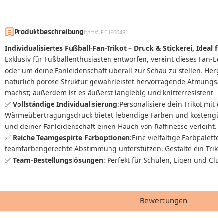
Produktbeschreibung
Item#
:
FCJF00483
Individualisiertes Fußball-Fan-Trikot – Druck & Stickerei, Ideal
Exklusiv für Fußballenthusiasten entworfen, vereint dieses Fan-Ed
oder um deine Fanleidenschaft überall zur Schau zu stellen. Her
natürlich poröse Struktur gewährleistet hervorragende Atmungsa
machst; außerdem ist es äußerst langlebig und knitterresistent
✅
Vollständige Individualisierung
:Personalisiere dein Trikot 
Wärmeübertragungsdruck bietet lebendige Farben und kostengünsti
und deiner Fanleidenschaft einen Hauch von Raffinesse verleiht.
✅
Reiche Teamgespirte Farboptionen
:Eine vielfältige Farbpale
teamfarbengerechte Abstimmung unterstützen. Gestalte ein Trikot
✅
Team-Bestellungslösungen
:
Perfekt für Schulen, Ligen und C
Bewertungen