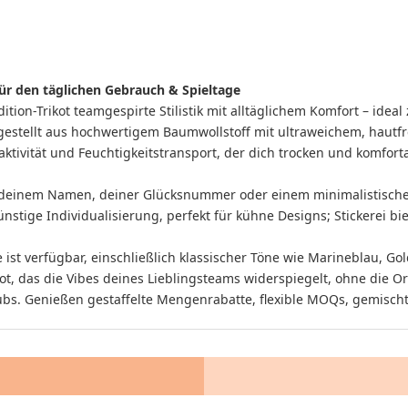
 für den täglichen Gebrauch & Spieltage
ition-Trikot teamgespirte Stilistik mit alltäglichem Komfort – ide
gestellt aus hochwertigem Baumwollstoff mit ultraweichem, hautfre
ktivität und Feuchtigkeitstransport, der dich trocken und komfort
mit deinem Namen, deiner Glücksnummer oder einem minimalistisch
ge Individualisierung, perfekt für kühne Designs; Stickerei biete
tte ist verfügbar, einschließlich klassischer Töne wie Marineblau,
, das die Vibes deines Lieblingsteams widerspiegelt, ohne die Orig
lubs. Genießen gestaffelte Mengenrabatte, flexible MOQs, gemisch