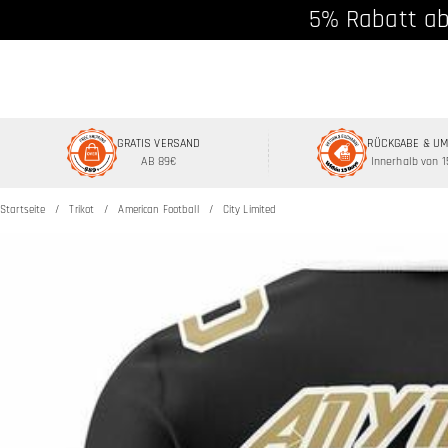
Kostenloser Vers
5% Rabatt ab
GRATIS VERSAND
RÜCKGABE & U
AB 89€
Innerhalb von 
Startseite
Trikot
American Football
City Limited