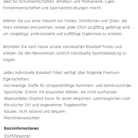
ideal für Schulmannschaften, Amateur- und Profivereine, Ligen,
Firmenmannschaften und Sportveranstaltungen macht.
Wählen Sie aus einer Vielzahl von Farben, Schriftarten und Stilen, die
Ihren Vorlieben entsprechen, wobei jeder Stich sorgfältig gefertigt wird,
um langlebige, professionelle und auffällige Ergebnisse zu erzielen.
Bestellen Sie noch heute unsere Individuellen Baseball-Trikots und
erleben Sie den Nervenkitzel, wirklich Individuelle Sportbekleidung zu
tragen.
Jedes Individuelle Baseball-Trikot verfügt über folgende Premium-
Eigenschaften:
·Hochwertige Stoffe für strapazierfähige Nummern- und Namensschilder
·Sportlicher Schnitt mit exquisiten Nähten, die nicht ausfransen
·Abgerundeter Droptail-Saum für einen eleganten, sporttauglichen Look
·Klassischer Stil und angenehmer Tragekomfort
·Sauber, nicht reizend und bequem
·Maschinenwaschbar
Basisinformationen
Stoff
:
Polyester