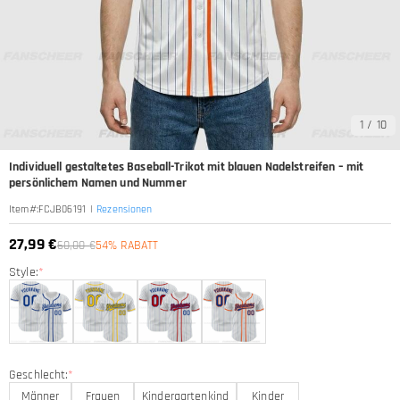
1
/
10
Individuell gestaltetes Baseball-Trikot mit blauen Nadelstreifen – mit
persönlichem Namen und Nummer
|
Rezensionen
Item#
:
FCJB06191
27,99 €
60,00 €
54% RABATT
Style:
*
Geschlecht:
*
Männer
Frauen
Kindergartenkind
Kinder