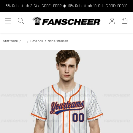
Kostenloser Versand ab 89 € ★ Registriere dich für 8% Rabatt, Code:
FCNEW8
5% Rabatt ab 2 Stk. CODE: FCB2 ◈ 10% Rabatt ab 10 Stk. CODE: FCB10
...
Startseite
Baseball
Nadelstreifen