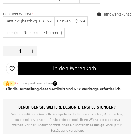
Handwerkskunst
*
Handwerkskunst
Gestickt (bestickt) + $11.99
Drucken + $3.99
Leer (kein Name/keine Nummer)
In den Warenkorb
27
Bonuspunkte erhalten
1
×
*
Für die Herstellung dieses Artikels sind
5-12
Werktage erforderlich.
BENÖTIGEN SIE WEITERE DESIGN-DIENSTLEISTUNGEN?
Wir unterstützen eine vollständige Individualisierung: Farben, Schriftarten,
Logos und das gesamte Design können nach Ihren Wünschen angepasst
werden. Vor der Produktion wird Ihnen ein kostenloses Design-Mockup zur
Bestätigung vorgelegt.