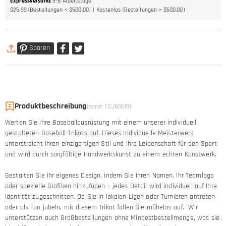
Expressversand
:
5-8
Arbeitstage
$25.99 (Bestellungen < $500.00)
Kostenlos (Bestellungen > $500.00)
Sparen
Produktbeschreibung
Item#
:
FCJB06191
Werten Sie Ihre Baseballausrüstung mit einem unserer individuell
gestalteten Baseball-Trikots auf. Dieses Individuelle Meisterwerk
unterstreicht Ihren einzigartigen Stil und Ihre Leidenschaft für den Sport
und wird durch sorgfältige Handwerkskunst zu einem echten Kunstwerk.
Gestalten Sie Ihr eigenes Design, indem Sie Ihren Namen, Ihr Teamlogo
oder spezielle Grafiken hinzufügen – jedes Detail wird individuell auf Ihre
Identität zugeschnitten. Ob Sie in lokalen Ligen oder Turnieren antreten
oder als Fan jubeln, mit diesem Trikot fallen Sie mühelos auf. Wir
unterstützen auch Großbestellungen ohne Mindestbestellmenge, was sie