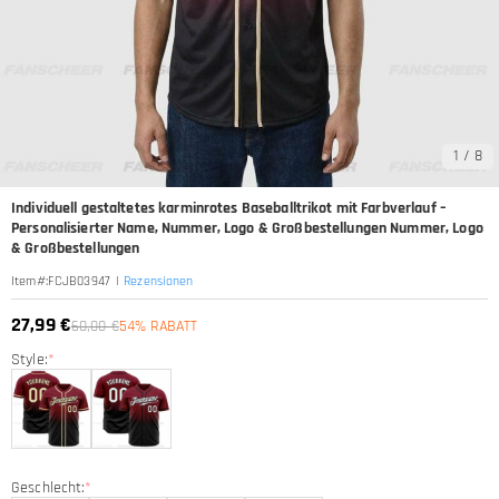
1
/
8
Individuell gestaltetes karminrotes Baseballtrikot mit Farbverlauf –
Personalisierter Name, Nummer, Logo & Großbestellungen Nummer, Logo
& Großbestellungen
|
Rezensionen
Item#
:
FCJB03947
27,99 €
60,00 €
54% RABATT
Style:
*
Geschlecht:
*