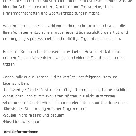
unterstützen auch Großbestellungen ohne Mindestbestellmenge, was sie
ideal für Schulmannschaften, Amateur- und Profivereine, Ligen,
Firmenmannschaften und Sportveranstaltungen macht.
Wählen Sie aus einer Vielzahl von Farben, Schriftarten und Stilen, die
Ihren Vorlieben entsprechen, wobei jeder Stich sorgfältig gefertigt wird,
um langlebige, professionelle und auffällige Ergebnisse zu erzielen.
Bestellen Sie noch heute unsere Individuellen Baseball-Trikots und
erleben Sie den Nervenkitzel, wirklich Individuelle Sportbekleidung zu
tragen.
Jedes Individuelle Baseball-Trikot verfügt über folgende Premium-
Eigenschaften:
·Hochwertige Stoffe für strapazierfähige Nummern- und Namensschilder
·Sportlicher Schnitt mit exquisiten Nähten, die nicht ausfransen
·Abgerundeter Droptail-Saum für einen eleganten, sporttauglichen Look
·Klassischer Stil und angenehmer Tragekomfort
·Sauber, nicht reizend und bequem
·Maschinenwaschbar
Basisinformationen