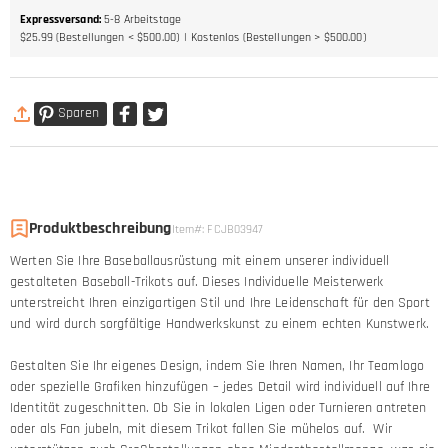
Expressversand
:
5-8
Arbeitstage
$25.99 (Bestellungen < $500.00)
Kostenlos (Bestellungen > $500.00)
Sparen
Produktbeschreibung
Item#
:
FCJB03947
Werten Sie Ihre Baseballausrüstung mit einem unserer individuell
gestalteten Baseball-Trikots auf. Dieses Individuelle Meisterwerk
unterstreicht Ihren einzigartigen Stil und Ihre Leidenschaft für den Sport
und wird durch sorgfältige Handwerkskunst zu einem echten Kunstwerk.
Gestalten Sie Ihr eigenes Design, indem Sie Ihren Namen, Ihr Teamlogo
oder spezielle Grafiken hinzufügen – jedes Detail wird individuell auf Ihre
Identität zugeschnitten. Ob Sie in lokalen Ligen oder Turnieren antreten
oder als Fan jubeln, mit diesem Trikot fallen Sie mühelos auf. Wir