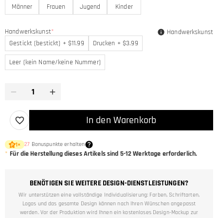
Männer
Frauen
Jugend
Kinder
Handwerkskunst
*
Handwerkskunst
Gestickt (bestickt) + $11.99
Drucken + $3.99
Leer (kein Name/keine Nummer)
In den Warenkorb
27
Bonuspunkte erhalten
1
×
*
Für die Herstellung dieses Artikels sind
5-12
Werktage erforderlich.
BENÖTIGEN SIE WEITERE DESIGN-DIENSTLEISTUNGEN?
Wir unterstützen eine vollständige Individualisierung: Farben, Schriftarten,
Logos und das gesamte Design können nach Ihren Wünschen angepasst
werden. Vor der Produktion wird Ihnen ein kostenloses Design-Mockup zur