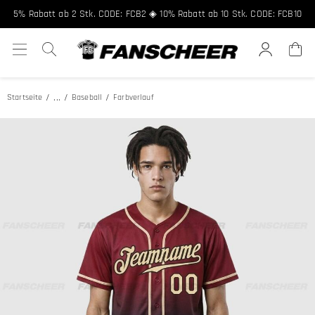
5% Rabatt ab 2 Stk. CODE: FCB2 ◈ 10% Rabatt ab 10 Stk. CODE: FCB10
...
Startseite
Baseball
Farbverlauf