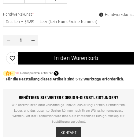
Handwerkskunst
*
Handwerkskunst
Drucken + $3.99
Leer (kein Name/keine Nummer)
In den Warenkorb
30
Bonuspunkte erhalten
1
×
*
Für die Herstellung dieses Artikels sind
5-12
Werktage erforderlich.
BENÖTIGEN SIE WEITERE DESIGN-DIENSTLEISTUNGEN?
Wir unterstützen eine vollständige Individualisierung: Farben, Schriftarten,
Logos und das gesamte Design können nach Ihren Wünschen angepasst
werden. Vor der Produktion wird Ihnen ein kostenloses Design-Mockup zur
Bestätigung vorgelegt.
KONTAKT