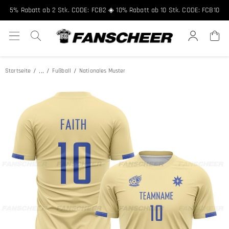
5% Rabatt ab 2 Stk. CODE: FCB2 ◈ 10% Rabatt ab 10 Stk. CODE: FCB10
...
Startseite
Fußball
Nationales Muster