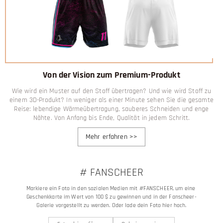
Von der Vision zum Premium-Produkt
Wie wird ein Muster auf den Stoff übertragen? Und wie wird Stoff zu
einem 3D-Produkt? In weniger als einer Minute sehen Sie die gesamte
Reise: lebendige Wärmeübertragung, sauberes Schneiden und enge
Nähte. Von Anfang bis Ende, Qualität in jedem Schritt.
Mehr erfahren
>>
# FANSCHEER
Markiere ein Foto in den sozialen Medien mit #FANSCHEER, um eine 
Geschenkkarte im Wert von 100 $ zu gewinnen und in der Fanscheer-
Galerie vorgestellt zu werden. Oder lade dein Foto hier hoch.