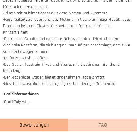
Jedes maßgeschneiderte Fußballtrikot wird sorgfältig mit den folgenden
Merkmalen personalisiert:
·Trikots mit sublimationsgedrucktem Namen und Nummern
·Feuchtigkeitstransportierendes Material mit schwammiger Haptik, guter
Drapierbarkeit und Elastizität sowie guter Formstabilität und
Knitterfreiheit
·Sportlicher Schnitt und exquisite Nähte, die nicht leicht abfallen
·Schlanke Passform, die sich eng an Ihren Körper anschmiegt, damit Sie
sich frei bewegen können
·Belüftete Mesh-Einsätze
·Das Set umfasst ein Trikot und Shorts mit elastischem Bund und
Kordelzug
·Der kragenlose Kragen bietet angenehmen Tragekomfort
·Maschinenwaschbar, trocknergeeignet bei niedriger Temperatur
Basisinformationen
Stoff
:
Polyester
Bewertungen
FAQ