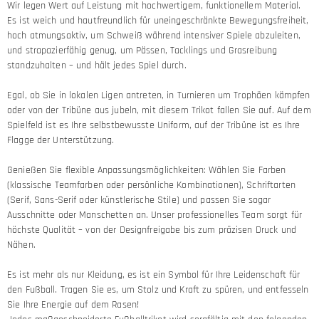
Wir legen Wert auf Leistung mit hochwertigem, funktionellem Material.
Es ist weich und hautfreundlich für uneingeschränkte Bewegungsfreiheit,
hoch atmungsaktiv, um Schweiß während intensiver Spiele abzuleiten,
und strapazierfähig genug, um Pässen, Tacklings und Grasreibung
standzuhalten – und hält jedes Spiel durch.
Egal, ob Sie in lokalen Ligen antreten, in Turnieren um Trophäen kämpfen
oder von der Tribüne aus jubeln, mit diesem Trikot fallen Sie auf. Auf dem
Spielfeld ist es Ihre selbstbewusste Uniform, auf der Tribüne ist es Ihre
Flagge der Unterstützung.
Genießen Sie flexible Anpassungsmöglichkeiten: Wählen Sie Farben
(klassische Teamfarben oder persönliche Kombinationen), Schriftarten
(Serif, Sans-Serif oder künstlerische Stile) und passen Sie sogar
Ausschnitte oder Manschetten an. Unser professionelles Team sorgt für
höchste Qualität – von der Designfreigabe bis zum präzisen Druck und
Nähen.
Es ist mehr als nur Kleidung, es ist ein Symbol für Ihre Leidenschaft für
den Fußball. Tragen Sie es, um Stolz und Kraft zu spüren, und entfesseln
Sie Ihre Energie auf dem Rasen!