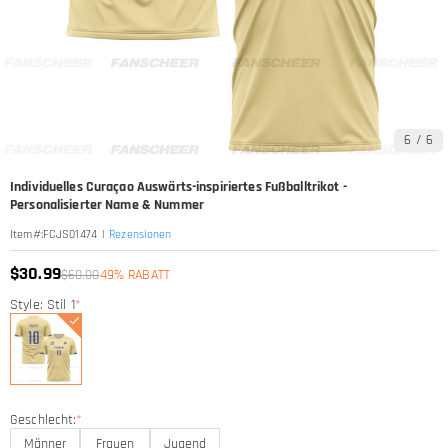
6
/
6
Individuelles Curaçao Auswärts-inspiriertes Fußballtrikot -
Personalisierter Name & Nummer
|
Rezensionen
Item#
:
FCJS01474
$30.99
$60.00
49% RABATT
Style: Stil 1
*
Geschlecht:
*
Männer
Frauen
Jugend