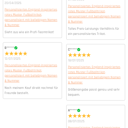
20/04/2026
Personalisiertes England-inspiriertes
Personalisiertes England-inspiriertes
rotes Muster Fußballtrikot,
rotes Muster Fußballtrikot,
personalisiert mit beliebigem Namen
personalisiert mit beliebigem Namen
& Nummer
& Nummer
Tolles Preis-Leistungs-Verhältnis für
Sieht aus wie ein Profi-Teamtrikot!
ein personalisiertes Trikot.
B*****
C*****
12/07/2025
18/07/2025
Personalisiertes England-inspiriertes
Personalisiertes England-inspiriertes
rotes Muster Fußballtrikot,
rotes Muster Fußballtrikot,
personalisiert mit beliebigem Namen
personalisiert mit beliebigem Namen
& Nummer
& Nummer
Nach meinem Kauf direkt nochmal für
Größenangabe passt genau und sehr
Freunde bestellt.
bequem.
A*****
08/07/2025
Personalisiertes England-inspiriertes