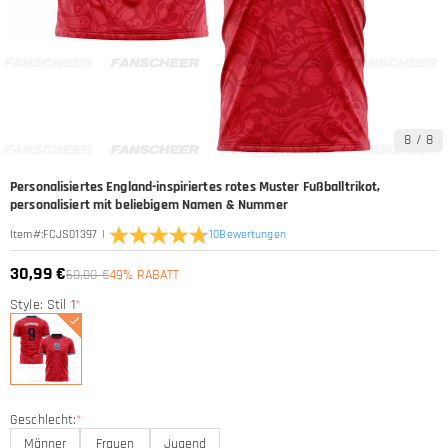
8
/
8
Personalisiertes England-inspiriertes rotes Muster Fußballtrikot,
personalisiert mit beliebigem Namen & Nummer
|
10
Bewertungen
Item#
:
FCJS01397
30,99 €
60,00 €
49% RABATT
Style: Stil 1
*
Geschlecht:
*
Männer
Frauen
Jugend