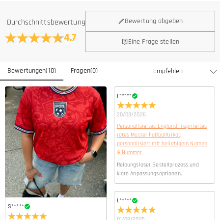
Bewertung abgeben
Durchschnittsbewertung
4.7
Eine Frage stellen
Bewertungen
(
10
)
Fragen
(
0
)
F*****
20/03/2026
Personalisiertes England-inspiriertes
rotes Muster Fußballtrikot,
personalisiert mit beliebigem Namen
& Nummer
Reibungsloser Bestellprozess und
klare Anpassungsoptionen.
L*****
S*****
01/08/2025