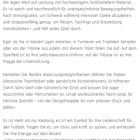
Wir legen Wert auf Leistung mit hochwertigem, funktionellem Material.
Es ist weich und hautfreundlich für uneingeschränkte Bewegungsfreiheit,
hoch atmungsaktiv, um Schweiß während intensiver Spiele abzuleiten,
und strapazierfähig genug, um Pässen, Tacklings und Grasreibung
standzuhalten – und hält jedes Spiel durch.
Egal, ob Sie in lokalen Ligen antreten, in Turnieren um Trophäen kämpfen
oder von der Tribüne aus jubeln, mit diesem Trikot fallen Sie auf. Auf dem
Spielfeld ist es Ihre selbstbewusste Uniform, auf der Tribüne ist es Ihre
Flagge der Unterstützung.
Genießen Sie flexible Anpassungsmöglichkeiten: Wählen Sie Farben
(klassische Teamfarben oder persönliche Kombinationen), Schriftarten
(Serif, Sans-Serif oder künstlerische Stile) und passen Sie sogar
Ausschnitte oder Manschetten an. Unser professionelles Team sorgt für
höchste Qualität – von der Designfreigabe bis zum präzisen Druck und
Nähen.
Es ist mehr als nur Kleidung, es ist ein Symbol für Ihre Leidenschaft für
den Fußball. Tragen Sie es, um Stolz und Kraft zu spüren, und entfesseln
Sie Ihre Energie auf dem Rasen!