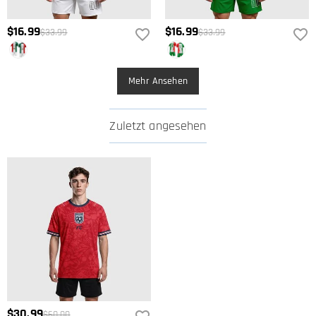
$16.99
$16.99
$33.99
$33.99
Mehr Ansehen
Zuletzt angesehen
$30.99
$60.00