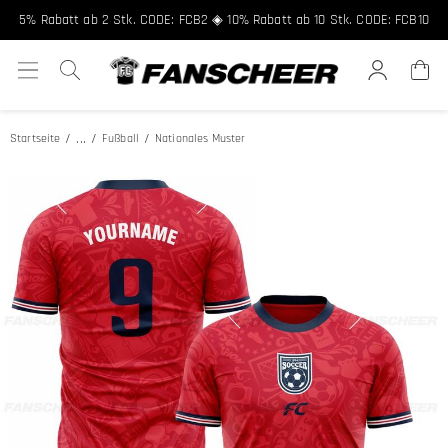
5% Rabatt ab 2 Stk. CODE: FCB2 ◈ 10% Rabatt ab 10 Stk. CODE: FCB10
...
Startseite
Fußball
Nationales Muster