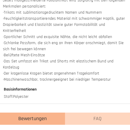
Jedes maßgeschneiderte Fußballtrikot wird sorgfältig mit den folgenden
Merkmalen personalisiert:
·Trikots mit sublimationsgedrucktem Namen und Nummern
·Feuchtigkeitstransportierendes Material mit schwammiger Haptik, guter
Drapierbarkeit und Elastizität sowie guter Formstabilität und
Knitterfreiheit
·Sportlicher Schnitt und exquisite Nähte, die nicht leicht abfallen
·Schlanke Passform, die sich eng an Ihren Körper anschmiegt, damit Sie
sich frei bewegen können
·Belüftete Mesh-Einsätze
·Das Set umfasst ein Trikot und Shorts mit elastischem Bund und
Kordelzug
·Der kragenlose Kragen bietet angenehmen Tragekomfort
·Maschinenwaschbar, trocknergeeignet bei niedriger Temperatur
Basisinformationen
Stoff
:
Polyester
Bewertungen
FAQ