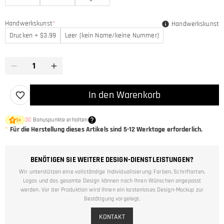
Handwerkskunst
*
Handwerkskunst
Drucken + $3.99
Leer (kein Name/keine Nummer)
In den Warenkorb
30
Bonuspunkte erhalten
1
×
*
Für die Herstellung dieses Artikels sind
5-12
Werktage erforderlich.
BENÖTIGEN SIE WEITERE DESIGN-DIENSTLEISTUNGEN?
Wir unterstützen eine vollständige Individualisierung: Farben, Schriftarten,
Logos und das gesamte Design können nach Ihren Wünschen angepasst
werden. Vor der Produktion wird Ihnen ein kostenloses Design-Mockup zur
Bestätigung vorgelegt.
KONTAKT