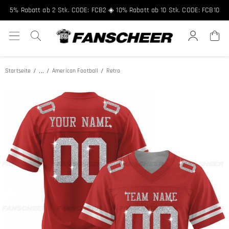
Kostenloser Versand ab 89 € ★ Registriere dich für 8% Rabatt, Code:
FCNEW8
5% Rabatt ab 2 Stk. CODE: FCB2 ◈ 10% Rabatt ab 10 Stk. CODE: FCB10
...
Startseite
American Football
Retro