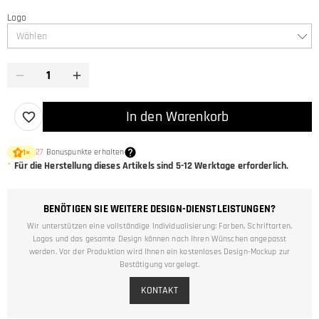
Logo
Wählen
In den Warenkorb
27
Bonuspunkte erhalten
1
×
*
Für die Herstellung dieses Artikels sind
5-12
Werktage erforderlich.
BENÖTIGEN SIE WEITERE DESIGN-DIENSTLEISTUNGEN?
Wir unterstützen eine vollständige Individualisierung: Farben, Schriftarten,
Logos und das gesamte Design können nach Ihren Wünschen angepasst
werden. Vor der Produktion wird Ihnen ein kostenloses Design-Mockup zur
Bestätigung vorgelegt.
KONTAKT