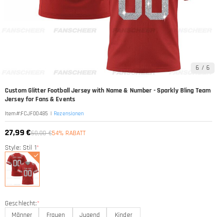
6
/
6
Custom Glitter Football Jersey with Name & Number - Sparkly Bling Team
Jersey for Fans & Events
|
Rezensionen
Item#
:
FCJF00485
27,99 €
60,00 €
54% RABATT
Style: Stil 1
*
Geschlecht:
*
Männer
Frauen
Jugend
Kinder