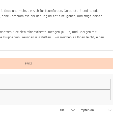
iß, Grau und mehr, die sich für Teamfarben, Corporate Branding oder
t, ohne Kompromisse bei der Originalität einzugehen, und trage deinen
nrabatten, flexiblen Mindestbestellmengen (MOQs) und Chargen mit
ne Gruppe von Freunden ausstatten – wir machen es Ihnen leicht, einen
FAQ
al), aber wir werden bald unsere Schmuckgeschäfte in den Vereinigten