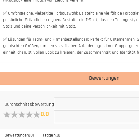
Alltagslook einen Hauch von Eleganz verleiht.
✅ Umfangreiche, vielseitige Farbauswahl: Es steht eine vielfältige Farbpal
persönliche Stilvorlieben eignen. Gestalte ein T-Shirt, das den Teamgeist
Stolz und deine Persönlichkeit mit Stolz.
✅ Lösungen für Team- und Firmenbestellungen: Perfekt für Unternehmen, Sc
gemischten Größen, um den spezifischen Anforderungen Ihrer Gruppe gerech
einheitlichen, stilvollen Look zu kreieren, der Zusammenhalt und Identität f
Bewertungen
Allgemein
Durchschnittsbewertung
Wo befindet sich Ihr Unternehmen?
0.0
Wir befinden uns in Hongkong.
Haben Sie auch Einzelhandelsstandorte?
Bewertungen
(
0
)
Fragen
(
0
)
Momentan noch nicht, um die zusätzlichen Kosten zu eliminieren, die