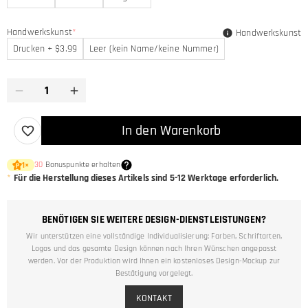
Handwerkskunst
*
Handwerkskunst
Drucken + $3.99
Leer (kein Name/keine Nummer)
In den Warenkorb
30
Bonuspunkte erhalten
1
×
*
Für die Herstellung dieses Artikels sind
5-12
Werktage erforderlich.
BENÖTIGEN SIE WEITERE DESIGN-DIENSTLEISTUNGEN?
Wir unterstützen eine vollständige Individualisierung: Farben, Schriftarten,
Logos und das gesamte Design können nach Ihren Wünschen angepasst
werden. Vor der Produktion wird Ihnen ein kostenloses Design-Mockup zur
Bestätigung vorgelegt.
KONTAKT