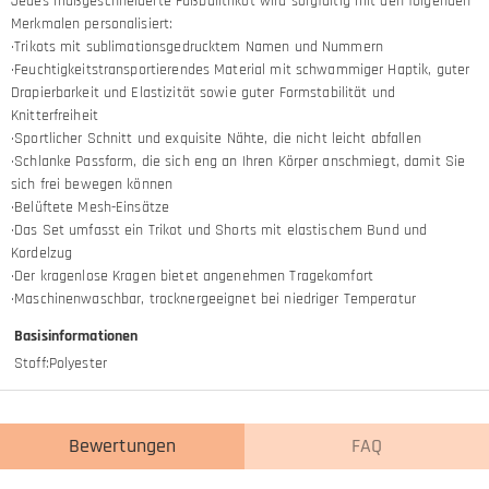
Jedes maßgeschneiderte Fußballtrikot wird sorgfältig mit den folgenden
Merkmalen personalisiert:
·Trikots mit sublimationsgedrucktem Namen und Nummern
·Feuchtigkeitstransportierendes Material mit schwammiger Haptik, guter
Drapierbarkeit und Elastizität sowie guter Formstabilität und
Knitterfreiheit
·Sportlicher Schnitt und exquisite Nähte, die nicht leicht abfallen
·Schlanke Passform, die sich eng an Ihren Körper anschmiegt, damit Sie
sich frei bewegen können
·Belüftete Mesh-Einsätze
·Das Set umfasst ein Trikot und Shorts mit elastischem Bund und
Kordelzug
·Der kragenlose Kragen bietet angenehmen Tragekomfort
·Maschinenwaschbar, trocknergeeignet bei niedriger Temperatur
Basisinformationen
Stoff
:
Polyester
Bewertungen
FAQ