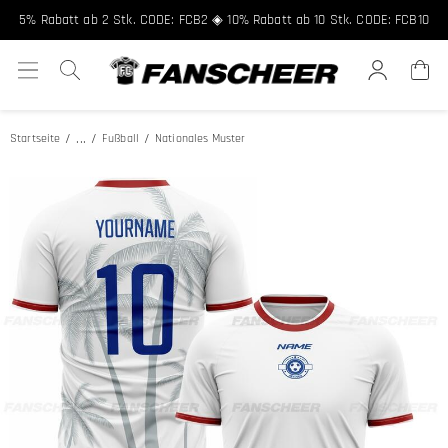
Kostenloser Versand ab 89 € ★ Registriere dich für 8% Rabatt, Code:
FCNEW8
5% Rabatt ab 2 Stk. CODE: FCB2 ◈ 10% Rabatt ab 10 Stk. CODE: FCB10
...
Startseite
Fußball
Nationales Muster