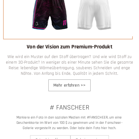
Von der Vision zum Premium-Produkt
Wie wird ein Muster auf den Stoff übertragen? Und wie wird Stoff zu
einem 3D-Produkt? In weniger als einer Minute sehen Sie die gesamte
Reise: lebendige Wärmeübertragung, sauberes Schneiden und enge
Nähte. Von Anfang bis Ende, Qualität in jedem Schritt.
Mehr erfahren
>>
# FANSCHEER
Markiere ein Foto in den sozialen Medien mit #FANSCHEER, um eine 
Geschenkkarte im Wert von 100 $ zu gewinnen und in der Fanscheer-
Galerie vorgestellt zu werden. Oder lade dein Foto hier hoch.