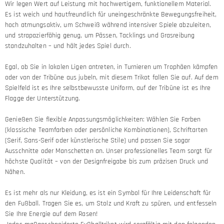
Wir legen Wert auf Leistung mit hochwertigem, funktionellem Material.
Es ist weich und hautfreundlich für uneingeschränkte Bewegungsfreiheit,
hoch atmungsaktiv, um Schweiß während intensiver Spiele abzuleiten,
und strapazierfähig genug, um Pässen, Tacklings und Grasreibung
standzuhalten – und hält jedes Spiel durch.
Egal, ob Sie in lokalen Ligen antreten, in Turnieren um Trophäen kämpfen
oder von der Tribüne aus jubeln, mit diesem Trikot fallen Sie auf. Auf dem
Spielfeld ist es Ihre selbstbewusste Uniform, auf der Tribüne ist es Ihre
Flagge der Unterstützung.
Genießen Sie flexible Anpassungsmöglichkeiten: Wählen Sie Farben
(klassische Teamfarben oder persönliche Kombinationen), Schriftarten
(Serif, Sans-Serif oder künstlerische Stile) und passen Sie sogar
Ausschnitte oder Manschetten an. Unser professionelles Team sorgt für
höchste Qualität – von der Designfreigabe bis zum präzisen Druck und
Nähen.
Es ist mehr als nur Kleidung, es ist ein Symbol für Ihre Leidenschaft für
den Fußball. Tragen Sie es, um Stolz und Kraft zu spüren, und entfesseln
Sie Ihre Energie auf dem Rasen!