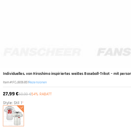
Individuelles, von Hiroshima inspiriertes weißes Baseball-Trikot – mit pe
Rezensionen
Item#
:
FCJB06851
27,99 €
60,00 €
54% RABATT
Style: Stil 1
*