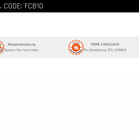
att, Code: FCNEW8
. CODE: FCB10
Massenbestellung
PRIME FANSCHEER
Sparen Sie noch mehr
Pro Bestellung 10% SPAREN