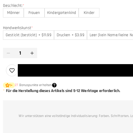
Geschlecht:
*
Männer
Frauen
Kindergartenkind
Kinder
Handwerkskunst
*
Gestickt (bestickt) + $11.99
Drucken + $3.99
Leer (kein Name/keine 
27
Bonuspunkte erhalten
1
×
*
Für die Herstellung dieses Artikels sind 5-12 Werktage erforderlich.
Wir unterstützen eine vollständige Individualisierung: Farben, Schriftarte