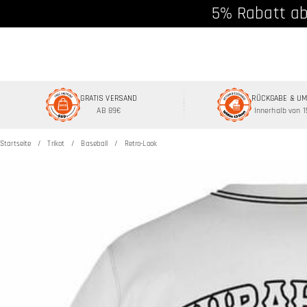
Kostenloser Vers
5% Rabatt ab
GRATIS VERSAND
RÜCKGABE & U
AB 89€
Innerhalb von 
Startseite
Trikot
Baseball
Retro-Look