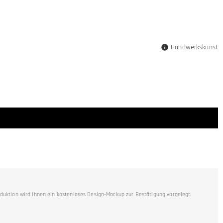
Handwerkskunst
duktion wird Ihnen ein kostenloses Design-Mockup zur Bestätigung vorgelegt.