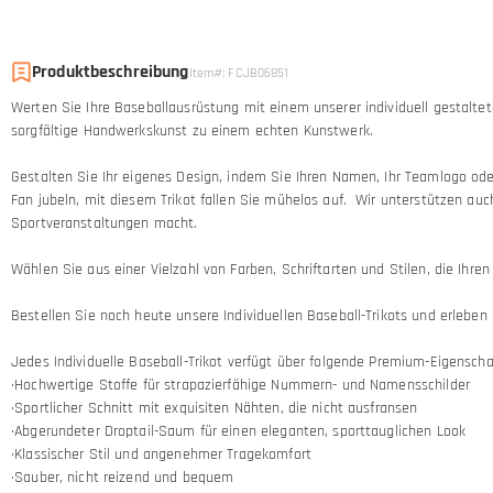
Produktbeschreibung
Item#
:
FCJB06851
Werten Sie Ihre Baseballausrüstung mit einem unserer individuell gestaltete
sorgfältige Handwerkskunst zu einem echten Kunstwerk.
Gestalten Sie Ihr eigenes Design, indem Sie Ihren Namen, Ihr Teamlogo oder 
Fan jubeln, mit diesem Trikot fallen Sie mühelos auf. Wir unterstützen a
Sportveranstaltungen macht.
Wählen Sie aus einer Vielzahl von Farben, Schriftarten und Stilen, die Ihren
Bestellen Sie noch heute unsere Individuellen Baseball-Trikots und erleben S
Jedes Individuelle Baseball-Trikot verfügt über folgende Premium-Eigenscha
·Hochwertige Stoffe für strapazierfähige Nummern- und Namensschilder
·Sportlicher Schnitt mit exquisiten Nähten, die nicht ausfransen
·Abgerundeter Droptail-Saum für einen eleganten, sporttauglichen Look
·Klassischer Stil und angenehmer Tragekomfort
·Sauber, nicht reizend und bequem