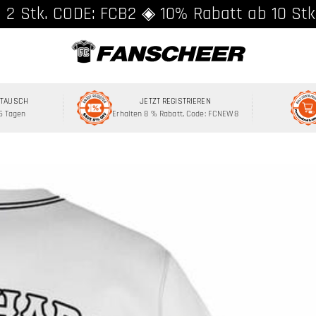
and ab 89 € ★ Registriere dich für 8% Rab
 2 Stk. CODE: FCB2 ◈ 10% Rabatt ab 10 Stk
MTAUSCH
JETZT REGISTRIEREN
15 Tagen
Erhalten 8 % Rabatt, Code: FCNEW8