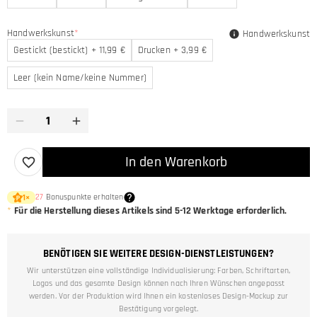
Handwerkskunst
*
Handwerkskunst
Gestickt (bestickt) + 11,99 €
Drucken + 3,99 €
Leer (kein Name/keine Nummer)
In den Warenkorb
27
Bonuspunkte erhalten
1
×
*
Für die Herstellung dieses Artikels sind
5-12
Werktage erforderlich.
BENÖTIGEN SIE WEITERE DESIGN-DIENSTLEISTUNGEN?
Wir unterstützen eine vollständige Individualisierung: Farben, Schriftarten,
Logos und das gesamte Design können nach Ihren Wünschen angepasst
werden. Vor der Produktion wird Ihnen ein kostenloses Design-Mockup zur
Bestätigung vorgelegt.