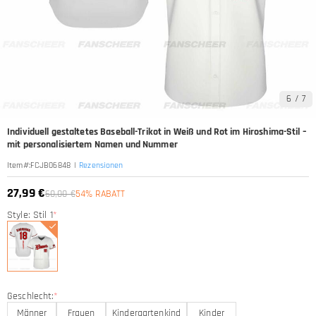
6
/
7
Individuell gestaltetes Baseball-Trikot in Weiß und Rot im Hiroshima-Stil –
mit personalisiertem Namen und Nummer
|
Rezensionen
Item#
:
FCJB06848
27,99 €
60,00 €
54% RABATT
Style: Stil 1
*
Geschlecht:
*
Männer
Frauen
Kindergartenkind
Kinder