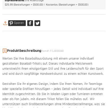
Expressversand
:
5-8
Arbeitstage
$25.99 (Bestellungen < $500.00)
Kostenlos (Bestellungen > $500.00)
Sparen
Produktbeschreibung
Item#
:
FCJB06848
Werten Sie Ihre Baseballausrüstung mit einem unserer individuell
gestalteten Baseball-Trikots auf. Dieses Individuelle Meisterwerk
unterstreicht Ihren einzigartigen Stil und Ihre Leidenschaft für den Sport
und wird durch sorgfältige Handwerkskunst zu einem echten Kunstwerk.
Gestalten Sie Ihr eigenes Design, indem Sie Ihren Namen, Ihr Teamlogo
oder spezielle Grafiken hinzufügen – jedes Detail wird individuell auf Ihre
Identität zugeschnitten. Ob Sie in lokalen Ligen oder Turnieren antreten
oder als Fan jubeln, mit diesem Trikot fallen Sie mühelos auf. Wir
unterstützen auch Großbestellungen ohne Mindestbestellmenge, was sie