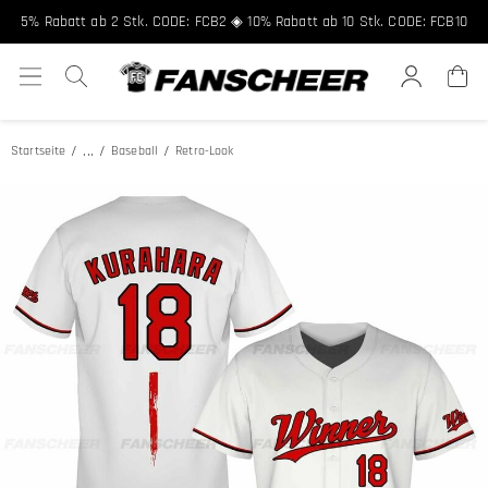
5% Rabatt ab 2 Stk. CODE: FCB2 ◈ 10% Rabatt ab 10 Stk. CODE: FCB10
...
Startseite
Baseball
Retro-Look