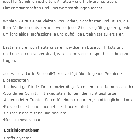
ideal für Schulmannschaften, Amateur- und Profivereine, Ligen,
Firmenmannschaften und Sportveranstaltungen macht.
Wählen Sie aus einer Vielzahl von Farben, Schriftarten und Stilen, die
Ihren Vorlieben entsprechen, wobei jeder Stich sorgfältig gefertigt wird,
um langlebige, professionelle und auffällige Ergebnisse zu erzielen.
Bestellen Sie noch heute unsere Individuellen Baseball-Trikots und
erleben Sie den Nervenkitzel, wirklich Individuelle Sportbekleidung zu
tragen.
Jedes Individuelle Baseball-Trikot verfügt über folgende Premium-
Eigenschaften:
·Hochwertige Stoffe für strapazierfähige Nummern- und Namensschilder
·Sportlicher Schnitt mit exquisiten Nähten, die nicht ausfransen
·Abgerundeter Droptail-Saum für einen eleganten, sporttauglichen Look
·Klassischer Stil und angenehmer Tragekomfort
·Sauber, nicht reizend und bequem
·Maschinenwaschbar
Basisinformationen
Stoff
:
Polyester