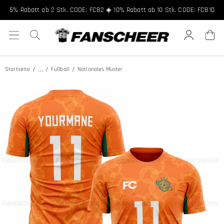
5% Rabatt ab 2 Stk. CODE: FCB2 ◈ 10% Rabatt ab 10 Stk. CODE: FCB10
...
Startseite
Fußball
Nationales Muster