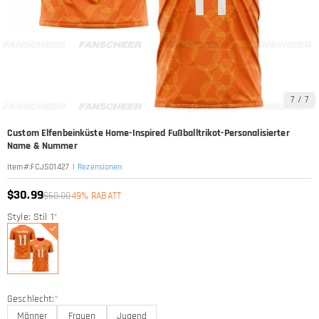
7
/
7
Custom Elfenbeinküste Home-Inspired Fußballtrikot-Personalisierter
Name & Nummer
|
Rezensionen
Item#
:
FCJS01427
$30.99
$60.00
49% RABATT
Style: Stil 1
*
Geschlecht:
*
Männer
Frauen
Jugend