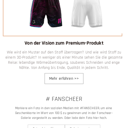
Von der Vision zum Premium-Produkt
Wie wird ein Muster auf den Stoff übertragen? Und wie wird Stoff zu
einem 3D-Produkt? In weniger als einer Minute sehen Sie die gesamte
Reise: lebendige Wärmeübertragung, sauberes Schneiden und enge
Nähte. Von Anfang bis Ende, Qualität in jedem Schritt.
Mehr erfahren
>>
# FANSCHEER
Markiere ein Foto in den sozialen Medien mit #FANSCHEER, um eine 
Geschenkkarte im Wert von 100 $ zu gewinnen und in der Fanscheer-
Galerie vorgestellt zu werden. Oder lade dein Foto hier hoch.