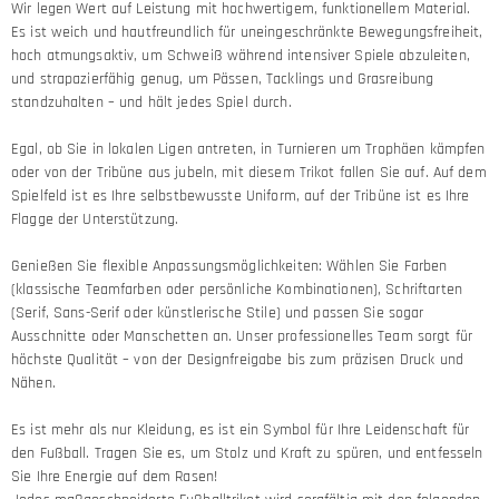
Wir legen Wert auf Leistung mit hochwertigem, funktionellem Material.
Es ist weich und hautfreundlich für uneingeschränkte Bewegungsfreiheit,
hoch atmungsaktiv, um Schweiß während intensiver Spiele abzuleiten,
und strapazierfähig genug, um Pässen, Tacklings und Grasreibung
standzuhalten – und hält jedes Spiel durch.
Egal, ob Sie in lokalen Ligen antreten, in Turnieren um Trophäen kämpfen
oder von der Tribüne aus jubeln, mit diesem Trikot fallen Sie auf. Auf dem
Spielfeld ist es Ihre selbstbewusste Uniform, auf der Tribüne ist es Ihre
Flagge der Unterstützung.
Genießen Sie flexible Anpassungsmöglichkeiten: Wählen Sie Farben
(klassische Teamfarben oder persönliche Kombinationen), Schriftarten
(Serif, Sans-Serif oder künstlerische Stile) und passen Sie sogar
Ausschnitte oder Manschetten an. Unser professionelles Team sorgt für
höchste Qualität – von der Designfreigabe bis zum präzisen Druck und
Nähen.
Es ist mehr als nur Kleidung, es ist ein Symbol für Ihre Leidenschaft für
den Fußball. Tragen Sie es, um Stolz und Kraft zu spüren, und entfesseln
Sie Ihre Energie auf dem Rasen!