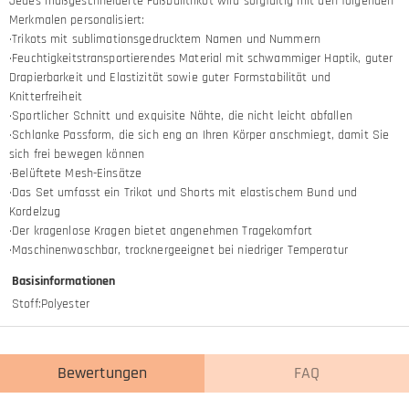
Jedes maßgeschneiderte Fußballtrikot wird sorgfältig mit den folgenden
Merkmalen personalisiert:
·Trikots mit sublimationsgedrucktem Namen und Nummern
·Feuchtigkeitstransportierendes Material mit schwammiger Haptik, guter
Drapierbarkeit und Elastizität sowie guter Formstabilität und
Knitterfreiheit
·Sportlicher Schnitt und exquisite Nähte, die nicht leicht abfallen
·Schlanke Passform, die sich eng an Ihren Körper anschmiegt, damit Sie
sich frei bewegen können
·Belüftete Mesh-Einsätze
·Das Set umfasst ein Trikot und Shorts mit elastischem Bund und
Kordelzug
·Der kragenlose Kragen bietet angenehmen Tragekomfort
·Maschinenwaschbar, trocknergeeignet bei niedriger Temperatur
Basisinformationen
Stoff
:
Polyester
Bewertungen
FAQ