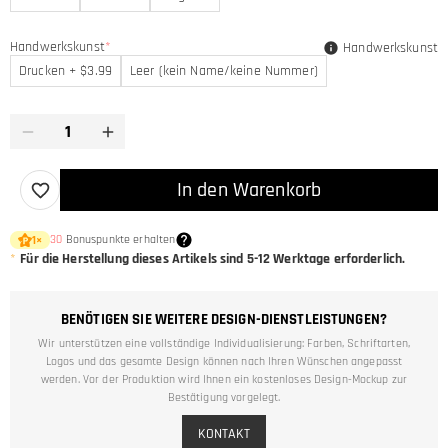
Handwerkskunst
*
Handwerkskunst
Drucken + $3.99
Leer (kein Name/keine Nummer)
In den Warenkorb
30
Bonuspunkte erhalten
1
×
*
Für die Herstellung dieses Artikels sind
5-12
Werktage erforderlich.
BENÖTIGEN SIE WEITERE DESIGN-DIENSTLEISTUNGEN?
Wir unterstützen eine vollständige Individualisierung: Farben, Schriftarten,
Logos und das gesamte Design können nach Ihren Wünschen angepasst
werden. Vor der Produktion wird Ihnen ein kostenloses Design-Mockup zur
Bestätigung vorgelegt.
KONTAKT