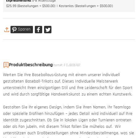
Expressversand
:
5-8
Arbeitstage
$25.99 (Bestellungen < $500.00)
Kostenlos (Bestellungen > $500.00)
Sparen
Produktbeschreibung
Item#
:
FCJB06187
Werten Sie Ihre Baseballausrüstung mit einem unserer individuell
gestalteten Baseball-Trikots auf. Dieses Individuelle Meisterwerk
unterstreicht Ihren einzigartigen Stil und Ihre Leidenschaft für den Sport
und wird durch sorgfältige Handwerkskunst zu einem echten Kunstwerk.
Gestalten Sie Ihr eigenes Design, indem Sie Ihren Namen, Ihr Teamlogo
oder spezielle Grafiken hinzufügen – jedes Detail wird individuell auf Ihre
Identität zugeschnitten. Ob Sie in lokalen Ligen oder Turnieren antreten
oder als Fan jubeln, mit diesem Trikot fallen Sie mühelos auf. Wir
unterstützen auch Großbestellungen ohne Mindestbestellmenge, was sie