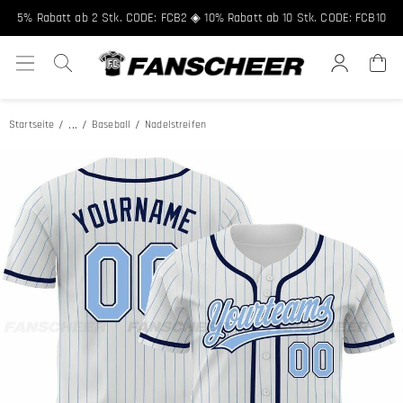
Kostenloser Versand ab 89 € ★ Registriere dich für 8% Rabatt, Code:
FCNEW8
5% Rabatt ab 2 Stk. CODE: FCB2 ◈ 10% Rabatt ab 10 Stk. CODE: FCB10
...
Startseite
Baseball
Nadelstreifen