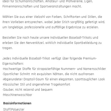
ideal für Schulmannschaften, Amateur- und Profivereine, Ligen,
Firmenmannschaften und Sportveranstaltungen macht.
Wählen Sie aus einer Vielzahl von Farben, Schriftarten und Stilen, die
Ihren Vorlieben entsprechen, wobei jeder Stich sorgfältig gefertigt wird,
um langlebige, professionelle und auffällige Ergebnisse zu erzielen.
Bestellen Sie noch heute unsere Individuellen Baseball-Trikots und
erleben Sie den Nervenkitzel, wirklich Individuelle Sportbekleidung zu
tragen.
Jedes Individuelle Baseball-Trikot verfügt über folgende Premium-
Eigenschaften:
·Hochwertige Stoffe für strapazierfähige Nummern- und Namensschilder
·Sportlicher Schnitt mit exquisiten Nähten, die nicht ausfransen
·Abgerundeter Droptail-Saum für einen eleganten, sporttauglichen Look
·Klassischer Stil und angenehmer Tragekomfort
·Sauber, nicht reizend und bequem
·Maschinenwaschbar
Basisinformationen
Stoff
:
Polyester