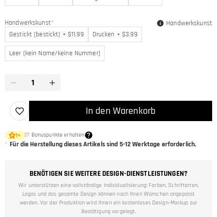
Handwerkskunst
*
Handwerkskunst
Gestickt (bestickt) + $11.99
Drucken + $3.99
Leer (kein Name/keine Nummer)
In den Warenkorb
27
Bonuspunkte erhalten
1
×
*
Für die Herstellung dieses Artikels sind
5-12
Werktage erforderlich.
BENÖTIGEN SIE WEITERE DESIGN-DIENSTLEISTUNGEN?
Wir unterstützen eine vollständige Individualisierung: Farben, Schriftarten,
Logos und das gesamte Design können nach Ihren Wünschen angepasst
werden. Vor der Produktion wird Ihnen ein kostenloses Design-Mockup zur
Bestätigung vorgelegt.