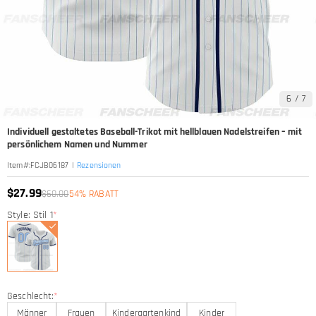
6
/
7
Individuell gestaltetes Baseball-Trikot mit hellblauen Nadelstreifen – mit
persönlichem Namen und Nummer
|
Rezensionen
Item#
:
FCJB06187
$27.99
$60.00
54% RABATT
Style: Stil 1
*
Geschlecht:
*
Männer
Frauen
Kindergartenkind
Kinder