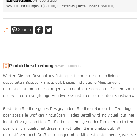
Expressversand
:
5-8
Arbeitstage
$25.99 (Bestellungen < $500.00)
Kostenlos (Bestellungen > $500.00)
Sparen
Produktbeschreibung
Item#
:
FCJB03950
Werten Sie Ihre Baseballausrüstung mit einem unserer individuell
gestalteten Baseball-Trikots auf. Dieses Individuelle Meisterwerk
unterstreicht Ihren einzigartigen Stil und Ihre Leidenschaft für den Sport
und wird durch sorgfältige Handwerkskunst zu einem echten Kunstwerk.
Gestalten Sie Ihr eigenes Design, indem Sie Ihren Namen, Ihr Teamlogo
oder spezielle Grafiken hinzufügen – jedes Detail wird individuell auf Ihre
Identität zugeschnitten. Ob Sie in lokalen Ligen oder Turnieren antreten
oder als Fan jubeln, mit diesem Trikot fallen Sie mühelos auf. Wir
unterstützen auch Großbestellungen ohne Mindestbestellmenge, was sie