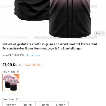
6
/
7
Individuell gestaltetes hellrosa-grünes Baseballtrikot mit Farbverlauf –
Personalisierter Name, Nummer, Logo & Großbestellungen
|
Rezensionen
Item#
:
FCJB03950
27,99 €
60,00 €
54% RABATT
Style: Stil 1
*
Geschlecht:
*
Männer
Frauen
Jugend
Kinder