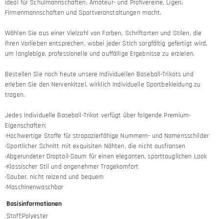
ideal für Schulmannschaften, Amateur- und Profivereine, Ligen,
Firmenmannschaften und Sportveranstaltungen macht.
Wählen Sie aus einer Vielzahl von Farben, Schriftarten und Stilen, die
Ihren Vorlieben entsprechen, wobei jeder Stich sorgfältig gefertigt wird,
um langlebige, professionelle und auffällige Ergebnisse zu erzielen.
Bestellen Sie noch heute unsere Individuellen Baseball-Trikots und
erleben Sie den Nervenkitzel, wirklich Individuelle Sportbekleidung zu
tragen.
Jedes Individuelle Baseball-Trikot verfügt über folgende Premium-
Eigenschaften:
·Hochwertige Stoffe für strapazierfähige Nummern- und Namensschilder
·Sportlicher Schnitt mit exquisiten Nähten, die nicht ausfransen
·Abgerundeter Droptail-Saum für einen eleganten, sporttauglichen Look
·Klassischer Stil und angenehmer Tragekomfort
·Sauber, nicht reizend und bequem
·Maschinenwaschbar
Basisinformationen
Stoff
:
Polyester