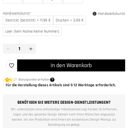
Handwerkskunst
*
Handwerkskunst
Gestickt (bestickt) + 11,99 €
Drucken + 3,99 €
Leer (kein Name/keine Nummer)
In den Warenkorb
27
Bonuspunkte erhalten
1
×
*
Für die Herstellung dieses Artikels sind
5-12
Werktage erforderlich.
BENÖTIGEN SIE WEITERE DESIGN-DIENSTLEISTUNGEN?
Wir unterstützen eine vollständige Individualisierung: Farben, Schriftarten,
Logos und das gesamte Design können nach Ihren Wünschen angepasst
werden. Vor der Produktion wird Ihnen ein kostenloses Design-Mockup zur
Bestätigung vorgelegt.