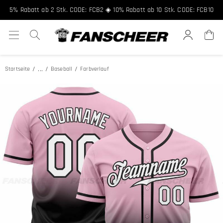
5% Rabatt ab 2 Stk. CODE: FCB2 ◈ 10% Rabatt ab 10 Stk. CODE: FCB10
...
Startseite
Baseball
Farbverlauf