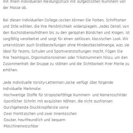
mit Ihrem Individuellen Kleidungsstück mit aufgestickten Nummern von
der Masse ab.
Bei diesen Individuellen College-Jacken können Sie Farben, Schriftarten
und Stile wählen, die Ihre Persönlichkeit widerspiegeln. Jedes Detail, von
den Buchstabenaufnähern bis zu den gerippten Bündchen und Kragen, ist
sorgfältig verarbeitet und sorgt für einen zeitlosen, klassischen Look. Wir
unterstützen auch Großbestellungen ohne Mindestbestellmenge, was sie
ideal für Teams, Schulen und Sportveranstaltungen macht. Fügen Sie
Ihre Teamlogos, Organisationsnamen oder Trikotnummern hinzu, um den
Zusammenhalt der Gruppe zu stärken und die Sichtbarkeit Ihrer Marke zu
erhöhen.
Jede Individuelle Varsity-Letterman-Jacke verfügt über folgende
Individuelle Merkmale:
·Hochwertige Stoffe für strapazierfähige Nummern- und Namensschilder
·Sportlicher Schnitt mit exquisiten Nähten, die nicht ausfransen
·Durchgehende Druckknopfleiste vorne
·Zwei Fronttaschen und zwei Innentaschen
·Sauber, hautfreundlich und bequem
·Maschinenwaschbar