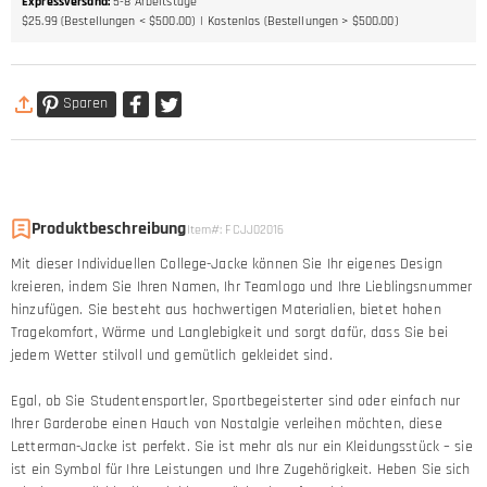
Expressversand
:
5-8
Arbeitstage
$25.99 (Bestellungen < $500.00)
Kostenlos (Bestellungen > $500.00)
Sparen
Produktbeschreibung
Item#
:
FCJJ02016
Mit dieser Individuellen College-Jacke können Sie Ihr eigenes Design
kreieren, indem Sie Ihren Namen, Ihr Teamlogo und Ihre Lieblingsnummer
hinzufügen. Sie besteht aus hochwertigen Materialien, bietet hohen
Tragekomfort, Wärme und Langlebigkeit und sorgt dafür, dass Sie bei
jedem Wetter stilvoll und gemütlich gekleidet sind.
Egal, ob Sie Studentensportler, Sportbegeisterter sind oder einfach nur
Ihrer Garderobe einen Hauch von Nostalgie verleihen möchten, diese
Letterman-Jacke ist perfekt. Sie ist mehr als nur ein Kleidungsstück – sie
ist ein Symbol für Ihre Leistungen und Ihre Zugehörigkeit. Heben Sie sich