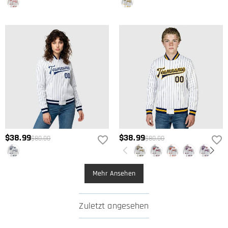
Erstattung des Kaufpreises zurückgeben. Wenn Sie mehr wissen
möchten, sehen Sie sich bitte unser
Rückgabe & Umtausch
an.
$38.99
$38.99
$80.00
$80.00
Mehr Ansehen
Zuletzt angesehen