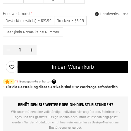
Handwerkskunst
*
Handwerkskunst
Gestickt (bestickt) + $19.99
Drucken + $6.99
Leer (kein Name/keine Nummer)
In den Warenkorb
43
Bonuspunkte erhalten
1
×
*
Für die Herstellung dieses Artikels sind
5-12
Werktage erforderlich.
BENÖTIGEN SIE WEITERE DESIGN-DIENSTLEISTUNGEN?
Wir unterstützen eine vollständige Individualisierung: Farben, Schriftarten,
Logos und das gesamte Design können nach Ihren Wünschen angepasst
werden. Vor der Produktion wird Ihnen ein kostenloses Design-Mockup zur
Bestätigung vorgelegt.