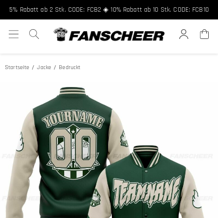
FCNEW8
5% Rabatt ab 2 Stk. CODE: FCB2 ◈ 10% Rabatt ab 10 Stk. CODE: FCB10
Startseite
Jacke
Bedruckt