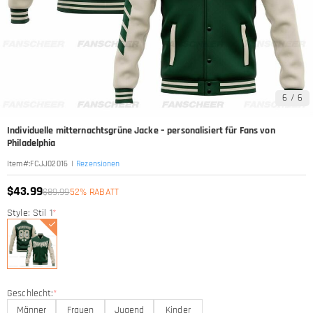
6
/
6
Individuelle mitternachtsgrüne Jacke – personalisiert für Fans von
Philadelphia
|
Rezensionen
Item#
:
FCJJ02016
$43.99
$89.99
52% RABATT
Style: Stil 1
*
Geschlecht:
*
Männer
Frauen
Jugend
Kinder