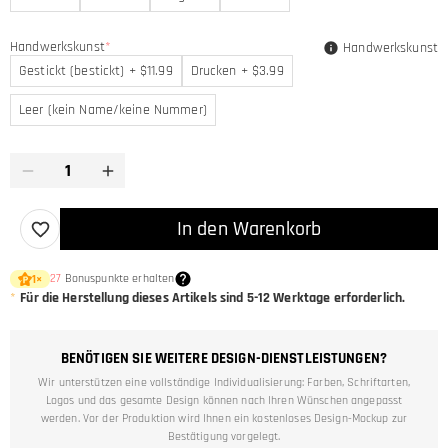
Handwerkskunst
*
Handwerkskunst
Gestickt (bestickt) + $11.99
Drucken + $3.99
Leer (kein Name/keine Nummer)
In den Warenkorb
27
Bonuspunkte erhalten
1
×
*
Für die Herstellung dieses Artikels sind
5-12
Werktage erforderlich.
BENÖTIGEN SIE WEITERE DESIGN-DIENSTLEISTUNGEN?
Wir unterstützen eine vollständige Individualisierung: Farben, Schriftarten,
Logos und das gesamte Design können nach Ihren Wünschen angepasst
werden. Vor der Produktion wird Ihnen ein kostenloses Design-Mockup zur
Bestätigung vorgelegt.