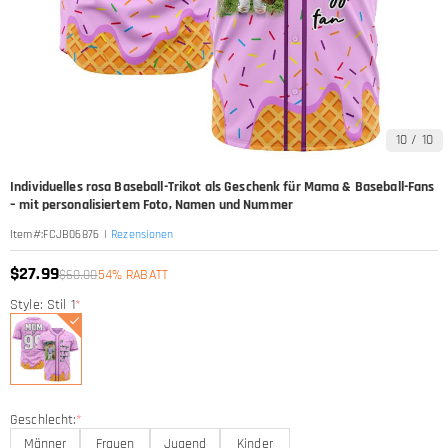
10
/
10
Individuelles rosa Baseball-Trikot als Geschenk für Mama & Baseball-Fans
– mit personalisiertem Foto, Namen und Nummer
|
Rezensionen
Item#
:
FCJB06876
$27.99
$60.00
54% RABATT
Style: Stil 1
*
Geschlecht:
*
Männer
Frauen
Jugend
Kinder