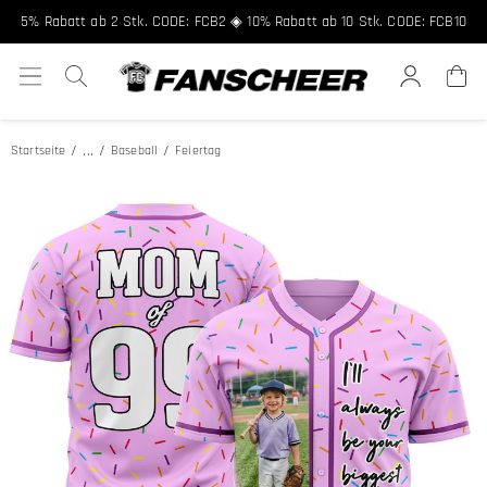
5% Rabatt ab 2 Stk. CODE: FCB2 ◈ 10% Rabatt ab 10 Stk. CODE: FCB10
...
Startseite
Baseball
Feiertag