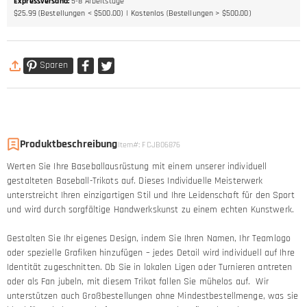
Expressversand
:
5-8
Arbeitstage
$25.99 (Bestellungen < $500.00)
Kostenlos (Bestellungen > $500.00)
Sparen
Produktbeschreibung
Item#
:
FCJB06876
Werten Sie Ihre Baseballausrüstung mit einem unserer individuell
gestalteten Baseball-Trikots auf. Dieses Individuelle Meisterwerk
unterstreicht Ihren einzigartigen Stil und Ihre Leidenschaft für den Sport
und wird durch sorgfältige Handwerkskunst zu einem echten Kunstwerk.
Gestalten Sie Ihr eigenes Design, indem Sie Ihren Namen, Ihr Teamlogo
oder spezielle Grafiken hinzufügen – jedes Detail wird individuell auf Ihre
Identität zugeschnitten. Ob Sie in lokalen Ligen oder Turnieren antreten
oder als Fan jubeln, mit diesem Trikot fallen Sie mühelos auf. Wir
unterstützen auch Großbestellungen ohne Mindestbestellmenge, was sie