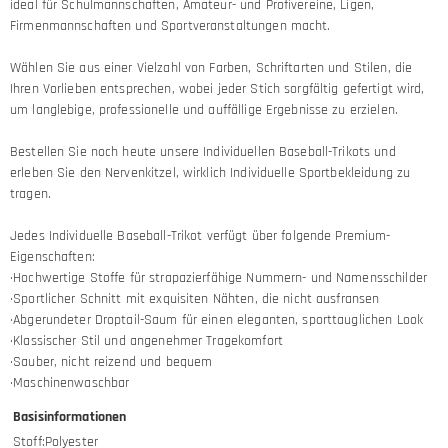
ideal für Schulmannschaften, Amateur- und Profivereine, Ligen,
Firmenmannschaften und Sportveranstaltungen macht.
Wählen Sie aus einer Vielzahl von Farben, Schriftarten und Stilen, die
Ihren Vorlieben entsprechen, wobei jeder Stich sorgfältig gefertigt wird,
um langlebige, professionelle und auffällige Ergebnisse zu erzielen.
Bestellen Sie noch heute unsere Individuellen Baseball-Trikots und
erleben Sie den Nervenkitzel, wirklich Individuelle Sportbekleidung zu
tragen.
Jedes Individuelle Baseball-Trikot verfügt über folgende Premium-
Eigenschaften:
·Hochwertige Stoffe für strapazierfähige Nummern- und Namensschilder
·Sportlicher Schnitt mit exquisiten Nähten, die nicht ausfransen
·Abgerundeter Droptail-Saum für einen eleganten, sporttauglichen Look
·Klassischer Stil und angenehmer Tragekomfort
·Sauber, nicht reizend und bequem
·Maschinenwaschbar
Basisinformationen
Stoff
:
Polyester