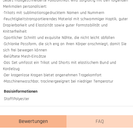
Jedes maßgeschneiderte Fußballtrikot wird sorgfältig mit den folgenden
Merkmalen personalisiert:
·Trikots mit sublimationsgedrucktem Namen und Nummern
·Feuchtigkeitstransportierendes Material mit schwammiger Haptik, guter
Drapierbarkeit und Elastizität sowie guter Formstabilität und
Knitterfreiheit
·Sportlicher Schnitt und exquisite Nähte, die nicht leicht abfallen
·Schlanke Passform, die sich eng an Ihren Körper anschmiegt, damit Sie
sich frei bewegen können
·Belüftete Mesh-Einsätze
·Das Set umfasst ein Trikot und Shorts mit elastischem Bund und
Kordelzug
·Der kragenlose Kragen bietet angenehmen Tragekomfort
·Maschinenwaschbar, trocknergeeignet bei niedriger Temperatur
Basisinformationen
Stoff
:
Polyester
Bewertungen
FAQ