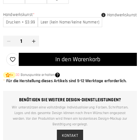
Handwerkskunst
*
Handwerkskunst
Drucken + $3.99
Leer (kein Name/keine Nummer)
In den Warenkorb
30
Bonuspunkte erhalten
1
×
*
Für die Herstellung dieses Artikels sind
5-12
Werktage erforderlich.
BENÖTIGEN SIE WEITERE DESIGN-DIENSTLEISTUNGEN?
Wir unterstützen eine vollständige Individualisierung: Farben, Schriftarten,
Logos und das gesamte Design können nach Ihren Wünschen angepasst
werden. Vor der Produktion wird Ihnen ein kostenloses Design-Mockup zur
Bestätigung vorgelegt.
KONTAKT