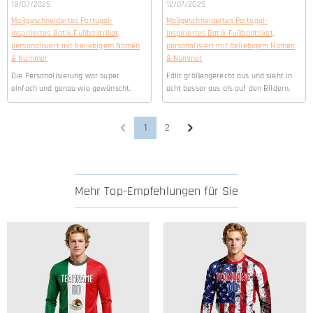
18/07/2025
12/07/2025
Maßgeschneidertes Portugal-
Maßgeschneidertes Portugal-
inspiriertes Batik-Fußballtrikot,
inspiriertes Batik-Fußballtrikot,
personalisiert mit beliebigem Namen
personalisiert mit beliebigem Namen
& Nummer
& Nummer
Die Personalisierung war super
Fällt größengerecht aus und sieht in
einfach und genau wie gewünscht.
echt besser aus als auf den Bildern.
1
2
Mehr Top-Empfehlungen für Sie