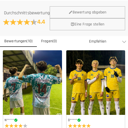
Bewertung abgeben
Durchschnittsbewertung
4.4
Eine Frage stellen
Bewertungen
(
10
)
Fragen
(
0
)
N*****
D*****