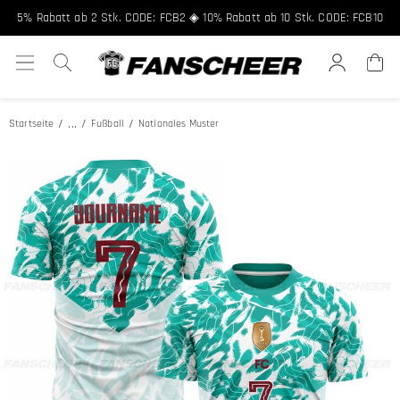
5% Rabatt ab 2 Stk. CODE: FCB2 ◈ 10% Rabatt ab 10 Stk. CODE: FCB10
...
Startseite
Fußball
Nationales Muster