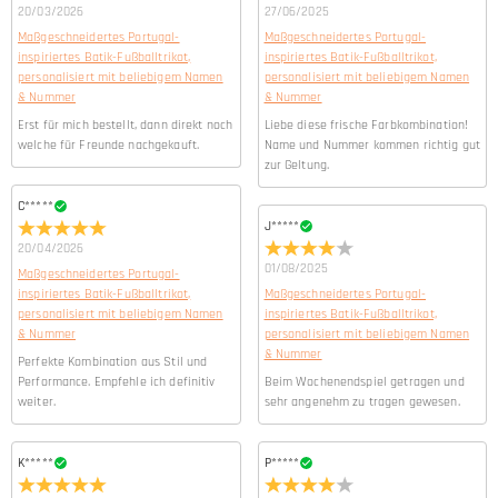
20/03/2026
27/06/2025
Maßgeschneidertes Portugal-
Maßgeschneidertes Portugal-
inspiriertes Batik-Fußballtrikot,
inspiriertes Batik-Fußballtrikot,
personalisiert mit beliebigem Namen
personalisiert mit beliebigem Namen
& Nummer
& Nummer
Erst für mich bestellt, dann direkt noch
Liebe diese frische Farbkombination!
welche für Freunde nachgekauft.
Name und Nummer kommen richtig gut
zur Geltung.
C*****
J*****
20/04/2026
01/08/2025
Maßgeschneidertes Portugal-
inspiriertes Batik-Fußballtrikot,
Maßgeschneidertes Portugal-
personalisiert mit beliebigem Namen
inspiriertes Batik-Fußballtrikot,
& Nummer
personalisiert mit beliebigem Namen
& Nummer
Perfekte Kombination aus Stil und
Performance. Empfehle ich definitiv
Beim Wochenendspiel getragen und
weiter.
sehr angenehm zu tragen gewesen.
K*****
P*****