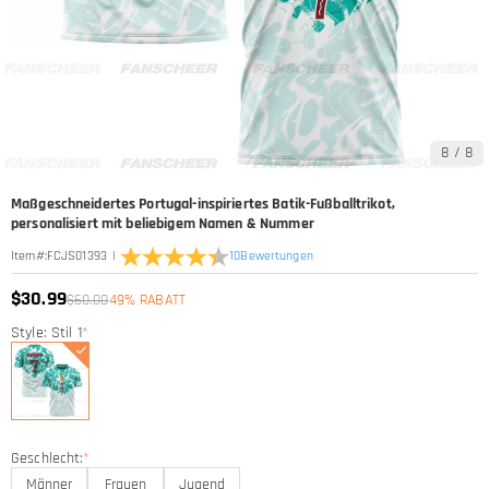
8
/
8
Maßgeschneidertes Portugal-inspiriertes Batik-Fußballtrikot,
personalisiert mit beliebigem Namen & Nummer
|
10
Bewertungen
Item#
:
FCJS01393
$30.99
$60.00
49% RABATT
Style: Stil 1
*
Geschlecht:
*
Männer
Frauen
Jugend