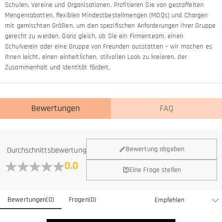
Schulen, Vereine und Organisationen. Profitieren Sie von gestaffelten
Mengenrabatten, flexiblen Mindestbestellmengen (MOQs) und Chargen
mit gemischten Größen, um den spezifischen Anforderungen Ihrer Gruppe
gerecht zu werden. Ganz gleich, ob Sie ein Firmenteam, einen
Schulverein oder eine Gruppe von Freunden ausstatten – wir machen es
Ihnen leicht, einen einheitlichen, stilvollen Look zu kreieren, der
Zusammenhalt und Identität fördert.
Bewertungen
FAQ
Allgemein
Bewertung abgeben
Durchschnittsbewertung
Wo befindet sich Ihr Unternehmen?
0.0
Eine Frage stellen
DWir befinden uns in Hongkong.
Haben Sie auch Einzelhandelsstandorte?
Bewertungen
(
0
)
Fragen
(
0
)
Momentan noch nicht, um die zusätzlichen Kosten zu eliminieren,
Gibt es eine Mindestbestellmenge für das Produkt?
die mit physischen Ladengeschäften verbunden sind (Miete,
Versicherung, Personal), aber wir werden bald unsere