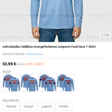
1
/
9
Individuelles hellblau-orangefarbenes Langarm Funktions T-Shirt
|
Rezensionen
Item#
:
FCTT02234
32,99 €
69,99 €
53% RABATT
Style:
*
Geschlecht:
*
Männer
Frauen
Jugend
Kinder