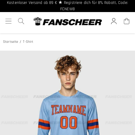
Kostenloser Versand ab 89 € ★ Registriere dich für 8% Rabatt, Code:
FCNEW8
5% Rabatt ab 2 Stk. CODE: FCB2 ◈ 10% Rabatt ab 10 Stk. CODE: FCB10
Startseite
T-Shirt