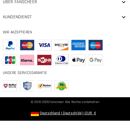
ÜBER FANSCHEER
KUNDENDIENST
WIR AKZEPTIEREN
UNSERE SERVICEGARANTIE
© 2010-2026
Fanscheer
Alle Rechte vorbehalten
Deutschland
|
Deutsch(de)
|
EUR
€