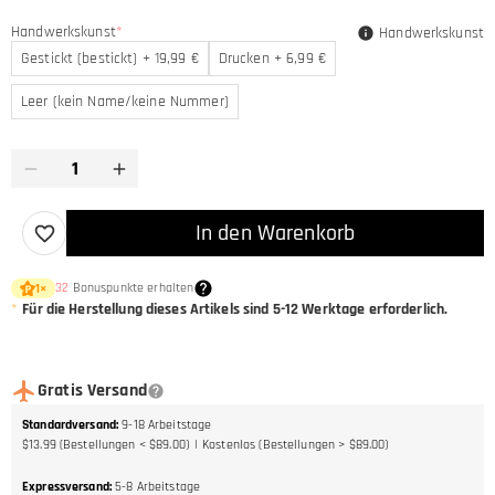
Handwerkskunst
*
Handwerkskunst
Gestickt (bestickt) + 19,99 €
Drucken + 6,99 €
Leer (kein Name/keine Nummer)
In den Warenkorb
32
Bonuspunkte erhalten
1
×
*
Für die Herstellung dieses Artikels sind
5-12
Werktage erforderlich.
Gratis Versand
Standardversand
:
9-18
Arbeitstage
$13.99 (Bestellungen < $89.00)
Kostenlos (Bestellungen > $89.00)
Expressversand
:
5-8
Arbeitstage