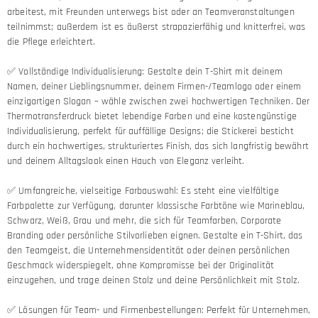
arbeitest, mit Freunden unterwegs bist oder an Teamveranstaltungen
teilnimmst; außerdem ist es äußerst strapazierfähig und knitterfrei, was
die Pflege erleichtert.
✅ Vollständige Individualisierung: Gestalte dein T-Shirt mit deinem
Namen, deiner Lieblingsnummer, deinem Firmen-/Teamlogo oder einem
einzigartigen Slogan – wähle zwischen zwei hochwertigen Techniken. Der
Thermotransferdruck bietet lebendige Farben und eine kostengünstige
Individualisierung, perfekt für auffällige Designs; die Stickerei besticht
durch ein hochwertiges, strukturiertes Finish, das sich langfristig bewährt
und deinem Alltagslook einen Hauch von Eleganz verleiht.
✅ Umfangreiche, vielseitige Farbauswahl: Es steht eine vielfältige
Farbpalette zur Verfügung, darunter klassische Farbtöne wie Marineblau,
Schwarz, Weiß, Grau und mehr, die sich für Teamfarben, Corporate
Branding oder persönliche Stilvorlieben eignen. Gestalte ein T-Shirt, das
den Teamgeist, die Unternehmensidentität oder deinen persönlichen
Geschmack widerspiegelt, ohne Kompromisse bei der Originalität
einzugehen, und trage deinen Stolz und deine Persönlichkeit mit Stolz.
✅ Lösungen für Team- und Firmenbestellungen: Perfekt für Unternehmen,