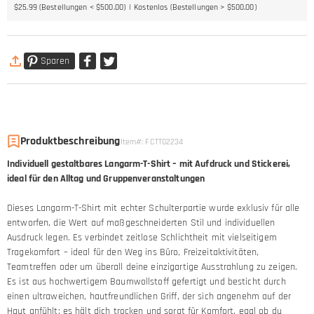
$25.99 (Bestellungen < $500.00)
Kostenlos (Bestellungen > $500.00)
Sparen
Produktbeschreibung
Item#
:
FCTT02234
Individuell gestaltbares Langarm-T-Shirt – mit Aufdruck und Stickerei,
ideal für den Alltag und Gruppenveranstaltungen
Dieses Langarm-T-Shirt mit echter Schulterpartie wurde exklusiv für alle
entworfen, die Wert auf maßgeschneiderten Stil und individuellen
Ausdruck legen. Es verbindet zeitlose Schlichtheit mit vielseitigem
Tragekomfort – ideal für den Weg ins Büro, Freizeitaktivitäten,
Teamtreffen oder um überall deine einzigartige Ausstrahlung zu zeigen.
Es ist aus hochwertigem Baumwollstoff gefertigt und besticht durch
einen ultraweichen, hautfreundlichen Griff, der sich angenehm auf der
Haut anfühlt; es hält dich trocken und sorgt für Komfort, egal ob du