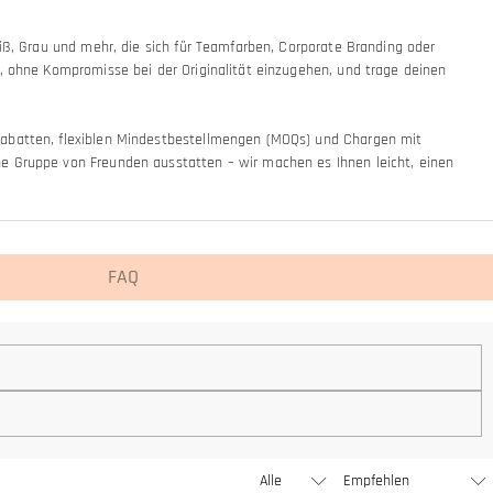
iß, Grau und mehr, die sich für Teamfarben, Corporate Branding oder
t, ohne Kompromisse bei der Originalität einzugehen, und trage deinen
nrabatten, flexiblen Mindestbestellmengen (MOQs) und Chargen mit
ne Gruppe von Freunden ausstatten – wir machen es Ihnen leicht, einen
FAQ
al), aber wir werden bald unsere Schmuckgeschäfte in den Vereinigten