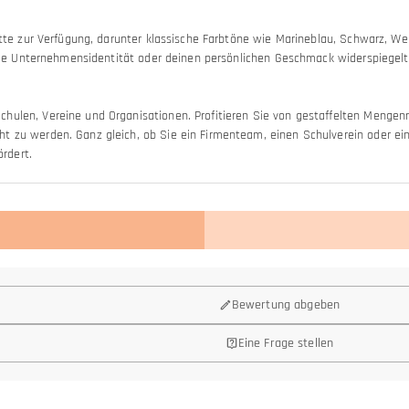
ette zur Verfügung, darunter klassische Farbtöne wie Marineblau, Schwarz, We
, die Unternehmensidentität oder deinen persönlichen Geschmack widerspiegel
hulen, Vereine und Organisationen. Profitieren Sie von gestaffelten Menge
t zu werden. Ganz gleich, ob Sie ein Firmenteam, einen Schulverein oder ei
ördert.
Bewertung abgeben
Eine Frage stellen
 mit physischen Ladengeschäften verbunden sind (Miete, Versicherung, Person