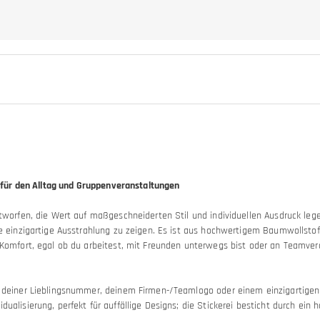
al für den Alltag und Gruppenveranstaltungen
tworfen, die Wert auf maßgeschneiderten Stil und individuellen Ausdruck legen
e einzigartige Ausstrahlung zu zeigen. Es ist aus hochwertigem Baumwollstoff
r Komfort, egal ob du arbeitest, mit Freunden unterwegs bist oder an Teamve
n, deiner Lieblingsnummer, deinem Firmen-/Teamlogo oder einem einzigartige
alisierung, perfekt für auffällige Designs; die Stickerei besticht durch ein h