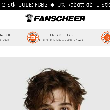
 2 Stk. CODE: FCB2 ◈ 10% Rabatt ab 10 Stk
MTAUSCH
JETZT REGISTRIEREN
15 Tagen
Erhalten 8 % Rabatt, Code: FCNEW8