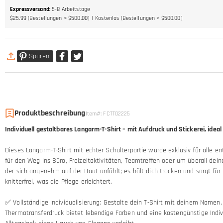
Expressversand
:
5-8
Arbeitstage
$25.99 (Bestellungen < $500.00)
Kostenlos (Bestellungen > $500.00)
Sparen
Produktbeschreibung
Item#
:
FCTT02225
Individuell gestaltbares Langarm-T-Shirt – mit Aufdruck und Stickerei, ide
Dieses Langarm-T-Shirt mit echter Schulterpartie wurde exklusiv für alle en
für den Weg ins Büro, Freizeitaktivitäten, Teamtreffen oder um überall dein
der sich angenehm auf der Haut anfühlt; es hält dich trocken und sorgt fü
knitterfrei, was die Pflege erleichtert.
✅ Vollständige Individualisierung: Gestalte dein T-Shirt mit deinem Name
Thermotransferdruck bietet lebendige Farben und eine kostengünstige Individu