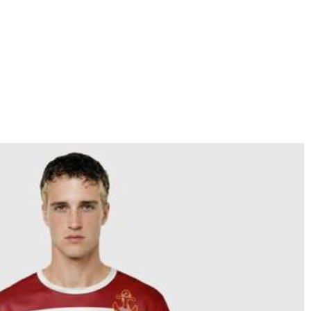
an. Wir senden Ihnen dann eine Entwurfsskizze zur Bestätigung zu. Wenn
en Ideen umzusetzen.
ormationen. Wenn es außerhalb der Geschäftszeiten ist, hinterlassen Sie
 von PayPal und dem Kreditkartenunternehmen abgewickelt.
, es sei denn, dies ist Teil der Erbringung einer Dienstleistung für Sie -
chung und Profilerstellung oder wenn wir Ihre ausdrückliche Zustimmung
ie ein Logo, einen Namen oder Nummer, legen Sie es in den Warenkorb und