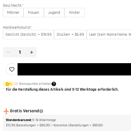
Geschlecht:
*
Männer
Frauen
Jugend
Kinder
Handwerkskunst
*
Gestickt (bestickt) + $19.99
Drucken + $6.99
Leer (kein Name/keine 
32
Bonuspunkte erhalten
1
×
*
Für die Herstellung dieses Artikels sind 5-12 Werktage erforderlich.
Gratis Versand
Standardversand
:
9-18
Arbeitstage
$13.99 (Bestellungen < $89.00)
Kostenlos (Bestellungen > $89.00)