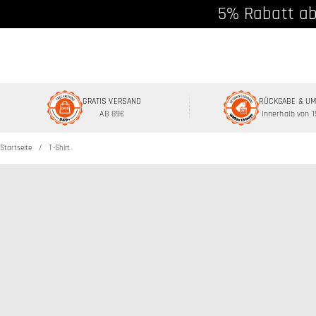
5% Rabatt ab
GRATIS VERSAND
RÜCKGABE & U
AB 89€
Innerhalb von 
Startseite
T-Shirt