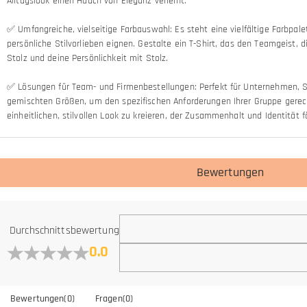
Alltagslook einen Hauch von Eleganz verleiht.
✅ Umfangreiche, vielseitige Farbauswahl: Es steht eine vielfältige Farbpal
persönliche Stilvorlieben eignen. Gestalte ein T-Shirt, das den Teamgeist
Stolz und deine Persönlichkeit mit Stolz.
✅ Lösungen für Team- und Firmenbestellungen: Perfekt für Unternehmen, Sc
gemischten Größen, um den spezifischen Anforderungen Ihrer Gruppe gerech
einheitlichen, stilvollen Look zu kreieren, der Zusammenhalt und Identität f
Bewertungen
Allgemein
Durchschnittsbewertung
Wo befindet sich Ihr Unternehmen?
0.0
Wir befinden uns in Hongkong.
Haben Sie auch Einzelhandelsstandorte?
Bewertungen
(
0
)
Fragen
(
0
)
Momentan noch nicht, um die zusätzlichen Kosten zu eliminieren, die