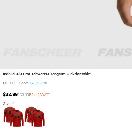
Individuelles rot-schwarzes Langarm Funktionsshirt
Rezensionen
Item#
:
FCTT02225
$32.99
$69.99
53% RABATT
Style:
*