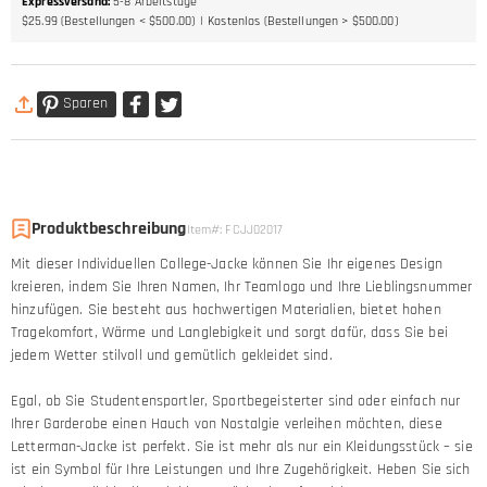
Expressversand
:
5-8
Arbeitstage
$25.99 (Bestellungen < $500.00)
Kostenlos (Bestellungen > $500.00)
Sparen
Produktbeschreibung
Item#
:
FCJJ02017
Mit dieser Individuellen College-Jacke können Sie Ihr eigenes Design
kreieren, indem Sie Ihren Namen, Ihr Teamlogo und Ihre Lieblingsnummer
hinzufügen. Sie besteht aus hochwertigen Materialien, bietet hohen
Tragekomfort, Wärme und Langlebigkeit und sorgt dafür, dass Sie bei
jedem Wetter stilvoll und gemütlich gekleidet sind.
Egal, ob Sie Studentensportler, Sportbegeisterter sind oder einfach nur
Ihrer Garderobe einen Hauch von Nostalgie verleihen möchten, diese
Letterman-Jacke ist perfekt. Sie ist mehr als nur ein Kleidungsstück – sie
ist ein Symbol für Ihre Leistungen und Ihre Zugehörigkeit. Heben Sie sich