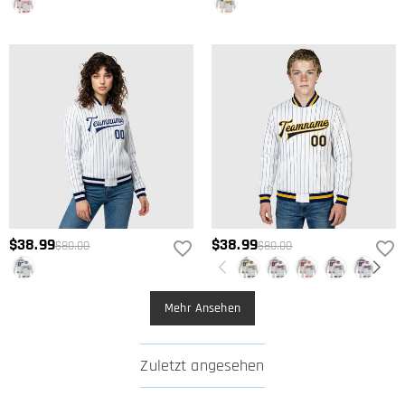
Erstattung des Kaufpreises zurückgeben. Wenn Sie mehr wissen
möchten, sehen Sie sich bitte unser
Rückgabe & Umtausch
an.
$38.99
$38.99
$80.00
$80.00
Mehr Ansehen
Zuletzt angesehen