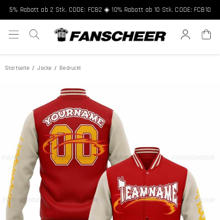
FCNEW8
5% Rabatt ab 2 Stk. CODE: FCB2 ◈ 10% Rabatt ab 10 Stk. CODE: FCB10
Startseite
Jacke
Bedruckt