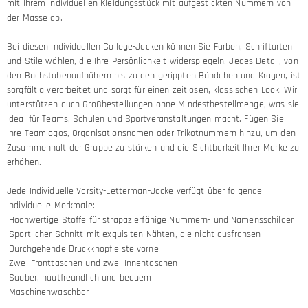
mit Ihrem Individuellen Kleidungsstück mit aufgestickten Nummern von
der Masse ab.
Bei diesen Individuellen College-Jacken können Sie Farben, Schriftarten
und Stile wählen, die Ihre Persönlichkeit widerspiegeln. Jedes Detail, von
den Buchstabenaufnähern bis zu den gerippten Bündchen und Kragen, ist
sorgfältig verarbeitet und sorgt für einen zeitlosen, klassischen Look. Wir
unterstützen auch Großbestellungen ohne Mindestbestellmenge, was sie
ideal für Teams, Schulen und Sportveranstaltungen macht. Fügen Sie
Ihre Teamlogos, Organisationsnamen oder Trikotnummern hinzu, um den
Zusammenhalt der Gruppe zu stärken und die Sichtbarkeit Ihrer Marke zu
erhöhen.
Jede Individuelle Varsity-Letterman-Jacke verfügt über folgende
Individuelle Merkmale:
·Hochwertige Stoffe für strapazierfähige Nummern- und Namensschilder
·Sportlicher Schnitt mit exquisiten Nähten, die nicht ausfransen
·Durchgehende Druckknopfleiste vorne
·Zwei Fronttaschen und zwei Innentaschen
·Sauber, hautfreundlich und bequem
·Maschinenwaschbar