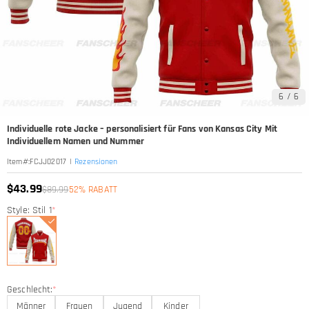
6
/
6
Individuelle rote Jacke – personalisiert für Fans von Kansas City Mit
Individuellem Namen und Nummer
|
Rezensionen
Item#
:
FCJJ02017
$43.99
$89.99
52% RABATT
Style: Stil 1
*
Geschlecht:
*
Männer
Frauen
Jugend
Kinder