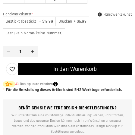
Handwerkskunst
*
Handwerkskunst
Gestickt (bestickt) + $19.99
Drucken + $6.99
Leer (kein Name/keine Nummer)
In den Warenkorb
43
Bonuspunkte erhalten
1
×
*
Für die Herstellung dieses Artikels sind
5-12
Werktage erforderlich.
BENÖTIGEN SIE WEITERE DESIGN-DIENSTLEISTUNGEN?
Wir unterstützen eine vollständige Individualisierung: Farben, Schriftarten,
Logos und das gesamte Design können nach Ihren Wünschen angepasst
werden. Vor der Produktion wird Ihnen ein kostenloses Design-Mockup zur
Bestätigung vorgelegt.