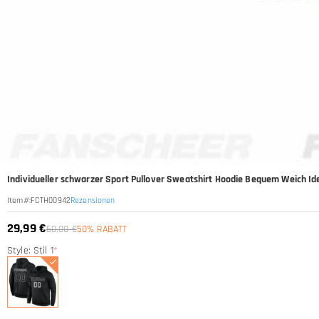
Individueller schwarzer Sport Pullover Sweatshirt Hoodie Bequem Weich I
Rezensionen
Item#
:
FCTH00942
29,99 €
60,00 €
50% RABATT
Style: Stil 1
*