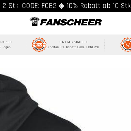
and ab 89 € ★ Registriere dich für 8% Rab
 2 Stk. CODE: FCB2 ◈ 10% Rabatt ab 10 Stk
MTAUSCH
JETZT REGISTRIEREN
15 Tagen
Erhalten 8 % Rabatt, Code: FCNEW8