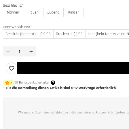
Geschlecht:
*
Männer
Frauen
Jugend
Kinder
Handwerkskunst
*
Gestickt (bestickt) + $19.99
Drucken + $3.99
Leer (kein Name/keine 
29
Bonuspunkte erhalten
1
×
*
Für die Herstellung dieses Artikels sind 5-12 Werktage erforderlich.
Wir unterstützen eine vollständige Individualisierung: Farben, Schriftarte