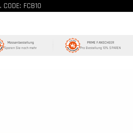
att, Code: FCNEW8
. CODE: FCB10
Massenbestellung
PRIME FANSCHEER
Sparen Sie noch mehr
Pro Bestellung 10% SPAREN