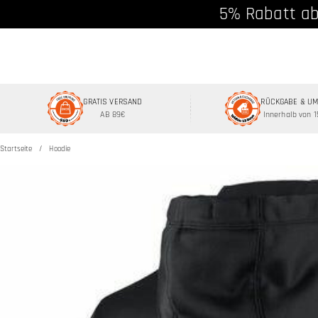
Kostenloser Vers
5% Rabatt ab
GRATIS VERSAND
RÜCKGABE & U
AB 89€
Innerhalb von 
Startseite
Hoodie