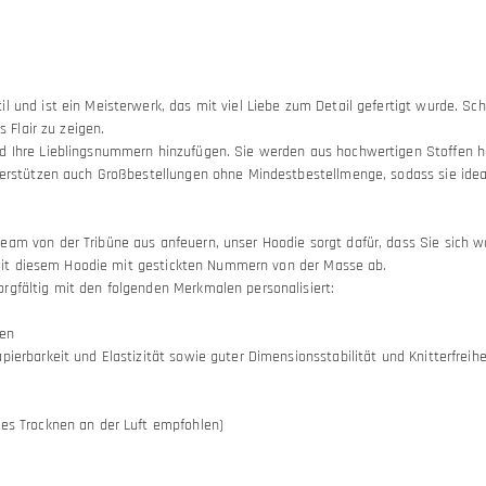
il und ist ein Meisterwerk, das mit viel Liebe zum Detail gefertigt wurde. 
 Flair zu zeigen.
nd Ihre Lieblingsnummern hinzufügen. Sie werden aus hochwertigen Stoffen 
nterstützen auch Großbestellungen ohne Mindestbestellmenge, sodass sie idea
m von der Tribüne aus anfeuern, unser Hoodie sorgt dafür, dass Sie sich wohlf
ch mit diesem Hoodie mit gestickten Nummern von der Masse ab.
rgfältig mit den folgenden Merkmalen personalisiert:
len
ierbarkeit und Elastizität sowie guter Dimensionsstabilität und Knitterfreihe
hes Trocknen an der Luft empfohlen)