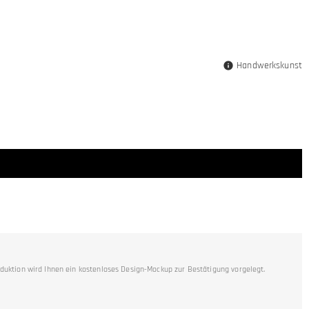
Handwerkskunst
duktion wird Ihnen ein kostenloses Design-Mockup zur Bestätigung vorgelegt.