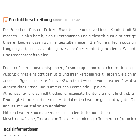
Produktbeschreibung
Item#
:
FCTH00942
Der Fanscheer Custom Pullover Sweatshirt Hoodie verbindet Komfort mit St
machen Sie sich bereit, sich zu entspannen und gleichzeitig Ihr einzigartiges
Unsere Hoodies lassen sich frei gestalten, indem Sie Namen, Teamlogos u
Langlebigkeit, sodass sie das ganze Jahr über Komfort garantieren. Wir u
Firmenmannschaften sind.
Egal, ob Sie zu Hause entspannen, Besorgungen machen oder Ihr Lieblingstea
Ausdruck Ihres einzigartigen Stils und Ihrer Persönlichkeit. Heben Sie si
Jeder maßgeschneiderte Pullover-Sweatshirt-Hoodie von fanscheer® wird so
Aufgestickter Name und Nummer des Teams oder Spielers
Atmungsaktiv und schnell trocknend; exquisite Nähte, die nicht leicht abfal
Feuchtigkeitstransportierendes Material mit schwammiger Haptik, guter Drap
Kapuze mit verstellbarem Kordelzug
Mittelschwerer Hoodie, geeignet für moderate Temperaturen
Maschinenwäsche, Trocknen im Trockner bei niedriger Temperatur (natürlic
Basisinformationen