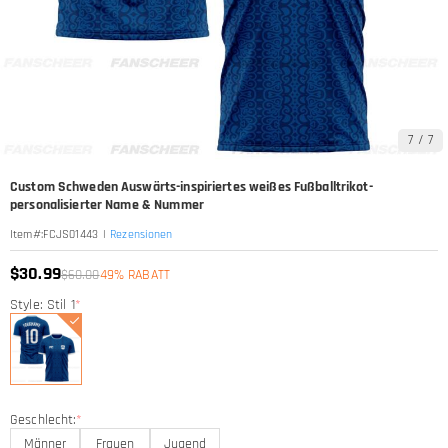
7
/
7
Custom Schweden Auswärts-inspiriertes weißes Fußballtrikot-
personalisierter Name & Nummer
|
Rezensionen
Item#
:
FCJS01443
$30.99
$60.00
49% RABATT
Style: Stil 1
*
Geschlecht:
*
Männer
Frauen
Jugend