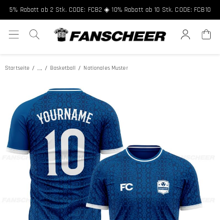
5% Rabatt ab 2 Stk. CODE: FCB2 ◈ 10% Rabatt ab 10 Stk. CODE: FCB10
...
Startseite
Basketball
Nationales Muster