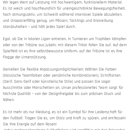
Wir legen Wert auf Leistung mit hochwertigem, funktionellem Material.
Es ist weich und hautfreundlich für uneingeschränkte Bewegungsfreiheit,
hoch atmungsaktiv, um Schweiß während intensiver Spiele abzuleiten,
und strapazierfähig genug, um Pässen, Tacklings und Grasreibung
standzuhalten – und hält jedes Spiel durch.
Egal, ob Sie in lokalen Ligen antreten, in Turnieren um Trophäen kämpfen
oder von der Tribüne aus jubeln, mit diesem Trikot fallen Sie auf. Auf dem
Spielfeld ist es Ihre selbstbewusste Uniform, auf der Tribüne ist es Ihre
Flagge der Unterstützung.
Genießen Sie flexible Anpassungsmöglichkeiten: Wählen Sie Farben
(klassische Teamfarben oder persönliche Kombinationen), Schriftarten
(Serif, Sans-Serif oder künstlerische Stile) und passen Sie sogar
Ausschnitte oder Manschetten an. Unser professionelles Team sorgt für
höchste Qualität – von der Designfreigabe bis zum präzisen Druck und
Nähen.
Es ist mehr als nur Kleidung, es ist ein Symbol für Ihre Leidenschaft für
den Fußball. Tragen Sie es, um Stolz und Kraft zu spüren, und entfesseln
Sie Ihre Energie auf dem Rasen!