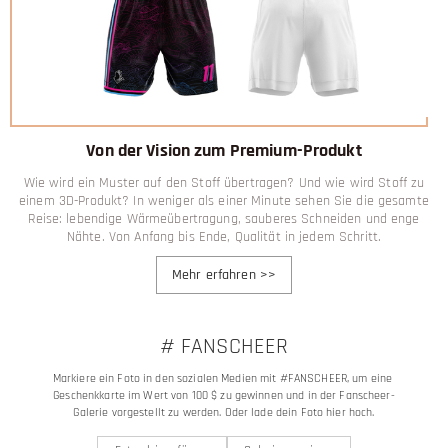
Von der Vision zum Premium-Produkt
Wie wird ein Muster auf den Stoff übertragen? Und wie wird Stoff zu
einem 3D-Produkt? In weniger als einer Minute sehen Sie die gesamte
Reise: lebendige Wärmeübertragung, sauberes Schneiden und enge
Nähte. Von Anfang bis Ende, Qualität in jedem Schritt.
Mehr erfahren
>>
# FANSCHEER
Markiere ein Foto in den sozialen Medien mit #FANSCHEER, um eine 
Geschenkkarte im Wert von 100 $ zu gewinnen und in der Fanscheer-
Galerie vorgestellt zu werden. Oder lade dein Foto hier hoch.