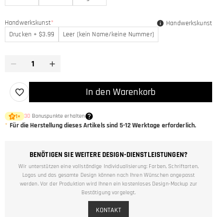
Handwerkskunst
*
Handwerkskunst
Drucken + $3.99
Leer (kein Name/keine Nummer)
In den Warenkorb
30
Bonuspunkte erhalten
1
×
*
Für die Herstellung dieses Artikels sind
5-12
Werktage erforderlich.
BENÖTIGEN SIE WEITERE DESIGN-DIENSTLEISTUNGEN?
Wir unterstützen eine vollständige Individualisierung: Farben, Schriftarten,
Logos und das gesamte Design können nach Ihren Wünschen angepasst
werden. Vor der Produktion wird Ihnen ein kostenloses Design-Mockup zur
Bestätigung vorgelegt.
KONTAKT