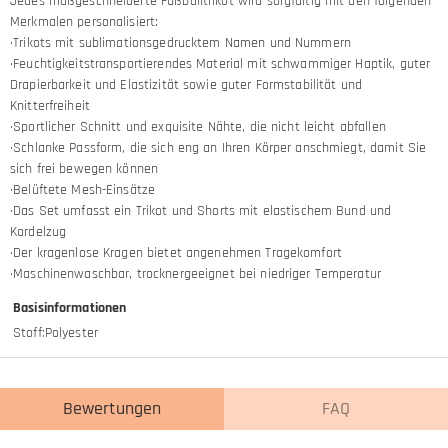
Jedes maßgeschneiderte Fußballtrikot wird sorgfältig mit den folgenden
Merkmalen personalisiert:
·Trikots mit sublimationsgedrucktem Namen und Nummern
·Feuchtigkeitstransportierendes Material mit schwammiger Haptik, guter
Drapierbarkeit und Elastizität sowie guter Formstabilität und
Knitterfreiheit
·Sportlicher Schnitt und exquisite Nähte, die nicht leicht abfallen
·Schlanke Passform, die sich eng an Ihren Körper anschmiegt, damit Sie
sich frei bewegen können
·Belüftete Mesh-Einsätze
·Das Set umfasst ein Trikot und Shorts mit elastischem Bund und
Kordelzug
·Der kragenlose Kragen bietet angenehmen Tragekomfort
·Maschinenwaschbar, trocknergeeignet bei niedriger Temperatur
Basisinformationen
Stoff
:
Polyester
Bewertungen
FAQ