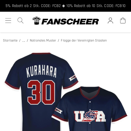
5% Rabatt ab 2 Stk. CODE: FCB2 ◈ 10% Rabatt ab 10 Stk. CODE: FCB10
...
Startseite
Nationales Muster
Flagge der Vereinigten Staaten