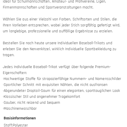
ideal für Schulmannschaften, Amateur- und Profivereine, Ligen,
Firmenmannschaften und Sportveranstaltungen macht.
Wählen Sie aus einer Vielzahl von Farben, Schriftarten und Stilen, die
Ihren Vorlieben entsprechen, wobei jeder Stich sorgfältig gefertigt wird,
um langlebige, professionelle und auffällige Ergebnisse zu erzielen.
Bestellen Sie noch heute unsere Individuellen Baseball-Trikots und
erleben Sie den Nervenkitzel, wirklich Individuelle Sportbekleidung zu
tragen.
Jedes Individuelle Baseball-Trikot verfügt über folgende Premium-
Eigenschaften:
·Hochwertige Stoffe für strapazierfähige Nummern- und Namensschilder
·Sportlicher Schnitt mit exquisiten Nähten, die nicht ausfransen
·Abgerundeter Droptail-Saum für einen eleganten, sporttauglichen Look
·Klassischer Stil und angenehmer Tragekomfort
·Sauber, nicht reizend und bequem
·Maschinenwaschbar
Basisinformationen
Stoff
:
Polyester