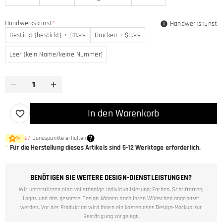
Handwerkskunst
*
Handwerkskunst
Gestickt (bestickt) + $11.99
Drucken + $3.99
Leer (kein Name/keine Nummer)
In den Warenkorb
27
Bonuspunkte erhalten
1
×
*
Für die Herstellung dieses Artikels sind
5-12
Werktage erforderlich.
BENÖTIGEN SIE WEITERE DESIGN-DIENSTLEISTUNGEN?
Wir unterstützen eine vollständige Individualisierung: Farben, Schriftarten,
Logos und das gesamte Design können nach Ihren Wünschen angepasst
werden. Vor der Produktion wird Ihnen ein kostenloses Design-Mockup zur
Bestätigung vorgelegt.