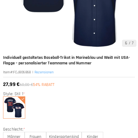
6
/
7
Individuell gestaltetes Baseball-Trikot in Marineblau und Weiß mit USA-
Flagge – personalisierter Teamname und Nummer
|
Rezensionen
Item#
:
FCJB06868
27,99 €
60,00 €
54% RABATT
Style: Stil 1
*
Geschlecht:
*
Männer
Frauen
Kindergartenkind
Kinder