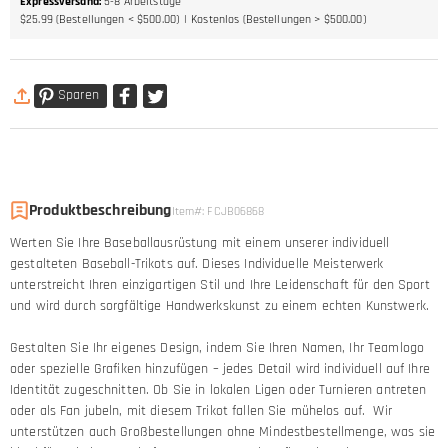
Expressversand
:
5-8
Arbeitstage
$25.99 (Bestellungen < $500.00)
Kostenlos (Bestellungen > $500.00)
Sparen
Produktbeschreibung
Item#
:
FCJB06868
Werten Sie Ihre Baseballausrüstung mit einem unserer individuell
gestalteten Baseball-Trikots auf. Dieses Individuelle Meisterwerk
unterstreicht Ihren einzigartigen Stil und Ihre Leidenschaft für den Sport
und wird durch sorgfältige Handwerkskunst zu einem echten Kunstwerk.
Gestalten Sie Ihr eigenes Design, indem Sie Ihren Namen, Ihr Teamlogo
oder spezielle Grafiken hinzufügen – jedes Detail wird individuell auf Ihre
Identität zugeschnitten. Ob Sie in lokalen Ligen oder Turnieren antreten
oder als Fan jubeln, mit diesem Trikot fallen Sie mühelos auf. Wir
unterstützen auch Großbestellungen ohne Mindestbestellmenge, was sie