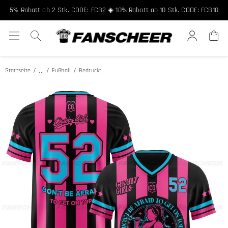
5% Rabatt ab 2 Stk. CODE: FCB2 ◈ 10% Rabatt ab 10 Stk. CODE: FCB10
...
Startseite
Fußball
Bedruckt