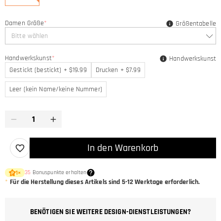
Damen Größe
*
Größentabelle
Bitte wählen
Handwerkskunst
*
Handwerkskunst
Gestickt (bestickt) + $19.99
Drucken + $7.99
Leer (kein Name/keine Nummer)
In den Warenkorb
35
Bonuspunkte erhalten
1
×
*
Für die Herstellung dieses Artikels sind
5-12
Werktage erforderlich.
BENÖTIGEN SIE WEITERE DESIGN-DIENSTLEISTUNGEN?