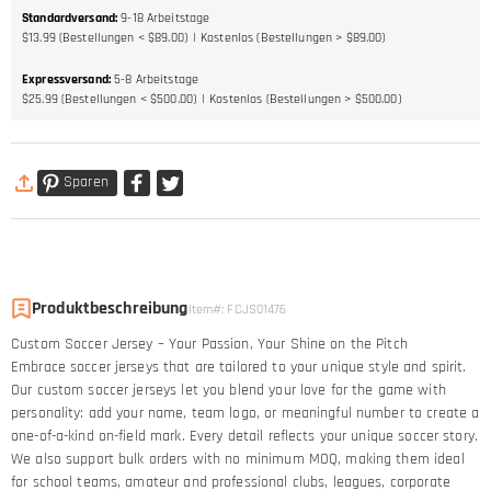
Standardversand
:
9-18
Arbeitstage
$13.99 (Bestellungen < $89.00)
Kostenlos (Bestellungen > $89.00)
Expressversand
:
5-8
Arbeitstage
$25.99 (Bestellungen < $500.00)
Kostenlos (Bestellungen > $500.00)
Sparen
Produktbeschreibung
Item#
:
FCJS01476
Custom Soccer Jersey – Your Passion, Your Shine on the Pitch​
Embrace soccer jerseys that are tailored to your unique style and spirit.
Our custom soccer jerseys let you blend your love for the game with
personality: add your name, team logo, or meaningful number to create a
one-of-a-kind on-field mark. Every detail reflects your unique soccer story.​
We also support bulk orders with no minimum MOQ, making them ideal
for school teams, amateur and professional clubs, leagues, corporate