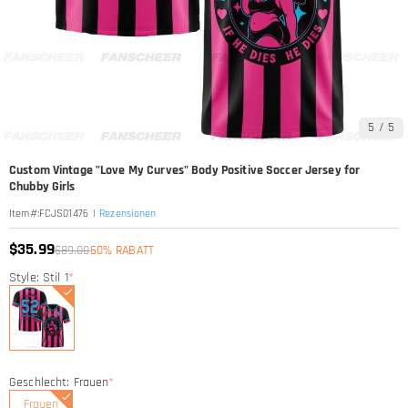
5
/
5
Custom Vintage "Love My Curves" Body Positive Soccer Jersey for
Chubby Girls
|
Rezensionen
Item#
:
FCJS01476
$35.99
$89.00
60% RABATT
Style: Stil 1
*
Geschlecht: Frauen
*
Frauen