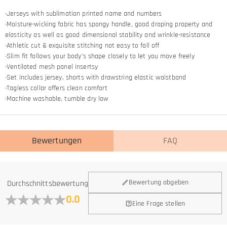
·Jerseys with sublimation printed name and numbers
·Moisture-wicking fabric has spongy handle, good draping property and
elasticity as well as good dimensional stability and wrinkle-resistance
·Athletic cut & exquisite stitching not easy to fall off
·Slim fit follows your body's shape closely to let you move freely
·Ventilated mesh panel insertsy
·Set includes jersey, shorts with drawstring elastic waistband
·Tagless collar offers clean comfort
·Machine washable, tumble dry low
Bewertungen
FAQ
Bewertung abgeben
Durchschnittsbewertung
0.0
Eine Frage stellen