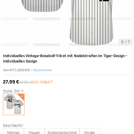
6
/
7
Individuelles Vintage-Baseball-Trikot mit Nadelstreifen im Tiger-Design –
Individuelles Design
|
Rezensionen
Item#
:
FCJB06836
27,99 €
60,00 €
54% RABATT
Style: Stil 1
*
Geschlecht:
*
Männer
Frauen
Kindergartenkind
Kinder