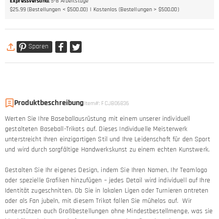
Expressversand
:
5-8
Arbeitstage
$25.99 (Bestellungen < $500.00)
Kostenlos (Bestellungen > $500.00)
Sparen
Produktbeschreibung
Item#
:
FCJB06836
Werten Sie Ihre Baseballausrüstung mit einem unserer individuell
gestalteten Baseball-Trikots auf. Dieses Individuelle Meisterwerk
unterstreicht Ihren einzigartigen Stil und Ihre Leidenschaft für den Sport
und wird durch sorgfältige Handwerkskunst zu einem echten Kunstwerk.
Gestalten Sie Ihr eigenes Design, indem Sie Ihren Namen, Ihr Teamlogo
oder spezielle Grafiken hinzufügen – jedes Detail wird individuell auf Ihre
Identität zugeschnitten. Ob Sie in lokalen Ligen oder Turnieren antreten
oder als Fan jubeln, mit diesem Trikot fallen Sie mühelos auf. Wir
unterstützen auch Großbestellungen ohne Mindestbestellmenge, was sie