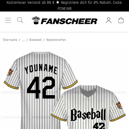
Kostenloser Versand ab 89 € ★ Registriere dich für 8% Rabatt, Code:
FCNEW8
5% Rabatt ab 2 Stk. CODE: FCB2 ◈ 10% Rabatt ab 10 Stk. CODE: FCB10
...
Startseite
Baseball
Nadelstreifen