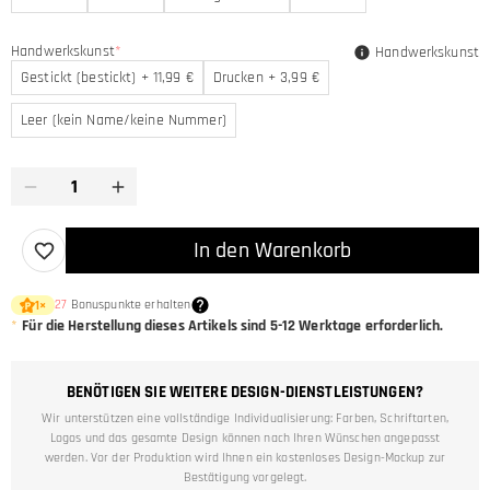
Handwerkskunst
*
Handwerkskunst
Gestickt (bestickt) + 11,99 €
Drucken + 3,99 €
Leer (kein Name/keine Nummer)
In den Warenkorb
27
Bonuspunkte erhalten
1
×
*
Für die Herstellung dieses Artikels sind
5-12
Werktage erforderlich.
BENÖTIGEN SIE WEITERE DESIGN-DIENSTLEISTUNGEN?
Wir unterstützen eine vollständige Individualisierung: Farben, Schriftarten,
Logos und das gesamte Design können nach Ihren Wünschen angepasst
werden. Vor der Produktion wird Ihnen ein kostenloses Design-Mockup zur
Bestätigung vorgelegt.