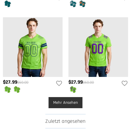
Sie ihn innerhalb von 15 Tagen nach dem Lieferdatum gegen
Erstattung des Kaufpreises zurückgeben. Wenn Sie mehr wissen
möchten, sehen Sie sich bitte unser
Rückgabe & Umtausch
an.
$27.99
$27.99
$60.00
$60.00
Mehr Ansehen
Zuletzt angesehen