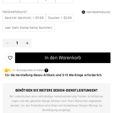
Handwerkskunst
*
Handwerkskunst
Gestickt (bestickt) + $11.99
Drucken + $3.99
Leer (kein Name/keine Nummer)
In den Warenkorb
42
Bonuspunkte erhalten
1
×
*
Für die Herstellung dieses Artikels sind
5-12
Werktage erforderlich.
BENÖTIGEN SIE WEITERE DESIGN-DIENSTLEISTUNGEN?
Wir unterstützen eine vollständige Individualisierung: Farben, Schriftarten,
Logos und das gesamte Design können nach Ihren Wünschen angepasst
werden. Vor der Produktion wird Ihnen ein kostenloses Design-Mockup zur
Bestätigung vorgelegt.