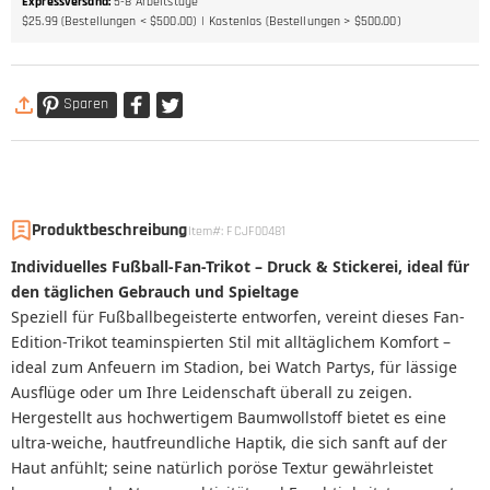
Expressversand
:
5-8
Arbeitstage
$25.99 (Bestellungen < $500.00)
Kostenlos (Bestellungen > $500.00)
Sparen
Produktbeschreibung
Item#
:
FCJF00481
Individuelles Fußball-Fan-Trikot – Druck & Stickerei, ideal für
den täglichen Gebrauch und Spieltage
Speziell für Fußballbegeisterte entworfen, vereint dieses Fan-
Edition-Trikot teaminspierten Stil mit alltäglichem Komfort –
ideal zum Anfeuern im Stadion, bei Watch Partys, für lässige
Ausflüge oder um Ihre Leidenschaft überall zu zeigen.
Hergestellt aus hochwertigem Baumwollstoff bietet es eine
ultra-weiche, hautfreundliche Haptik, die sich sanft auf der
Haut anfühlt; seine natürlich poröse Textur gewährleistet