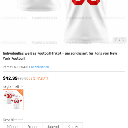
6
/
6
Individuelles weißes Football-Trikot – personalisiert für Fans von New
York Football
|
Rezensionen
Item#
:
FCJF00481
$42.99
$89.99
53% RABATT
Style: Stil 1
*
Geschlecht:
*
Männer
Frauen
Jugend
Kinder