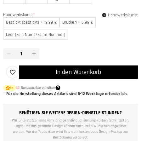
Handwerkskunst
*
Handwerkskunst
Gestickt (bestickt) + 19,99 €
Drucken + 6,99 €
Leer (kein Name/keine Nummer)
In den Warenkorb
43
Bonuspunkte erhalten
1
×
*
Für die Herstellung dieses Artikels sind
5-12
Werktage erforderlich.
BENÖTIGEN SIE WEITERE DESIGN-DIENSTLEISTUNGEN?
Wir unterstützen eine vollständige Individualisierung: Farben, Schriftarten,
Logos und das gesamte Design können nach Ihren Wünschen angepasst
werden. Vor der Produktion wird Ihnen ein kostenloses Design-Mockup zur
Bestätigung vorgelegt.