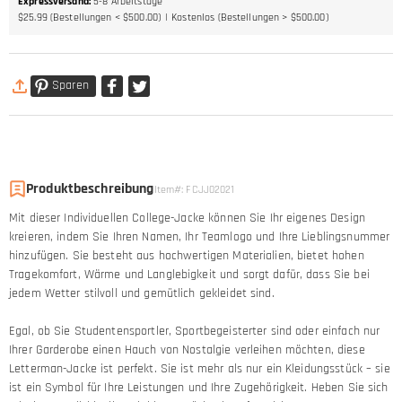
Expressversand
:
5-8
Arbeitstage
$25.99 (Bestellungen < $500.00)
Kostenlos (Bestellungen > $500.00)
Sparen
Produktbeschreibung
Item#
:
FCJJ02021
Mit dieser Individuellen College-Jacke können Sie Ihr eigenes Design
kreieren, indem Sie Ihren Namen, Ihr Teamlogo und Ihre Lieblingsnummer
hinzufügen. Sie besteht aus hochwertigen Materialien, bietet hohen
Tragekomfort, Wärme und Langlebigkeit und sorgt dafür, dass Sie bei
jedem Wetter stilvoll und gemütlich gekleidet sind.
Egal, ob Sie Studentensportler, Sportbegeisterter sind oder einfach nur
Ihrer Garderobe einen Hauch von Nostalgie verleihen möchten, diese
Letterman-Jacke ist perfekt. Sie ist mehr als nur ein Kleidungsstück – sie
ist ein Symbol für Ihre Leistungen und Ihre Zugehörigkeit. Heben Sie sich