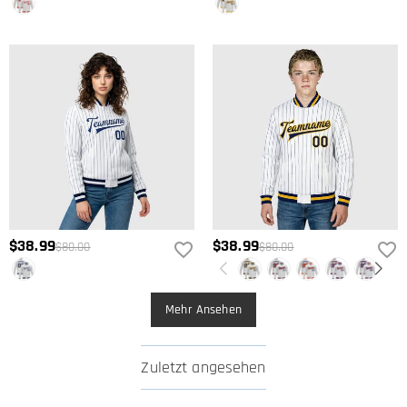
Erstattung des Kaufpreises zurückgeben. Wenn Sie mehr wissen
möchten, sehen Sie sich bitte unser
Rückgabe & Umtausch
an.
$38.99
$38.99
$80.00
$80.00
Mehr Ansehen
Zuletzt angesehen