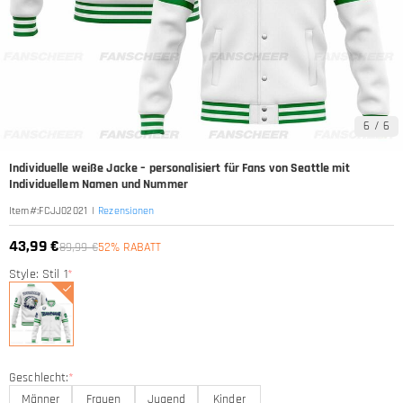
6
/
6
Individuelle weiße Jacke – personalisiert für Fans von Seattle mit
Individuellem Namen und Nummer
|
Rezensionen
Item#
:
FCJJ02021
43,99 €
89,99 €
52% RABATT
Style: Stil 1
*
Geschlecht:
*
Männer
Frauen
Jugend
Kinder