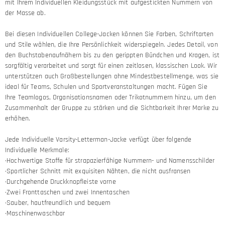
mit Ihrem Individuellen Kleidungsstück mit aufgestickten Nummern von
der Masse ab.
Bei diesen Individuellen College-Jacken können Sie Farben, Schriftarten
und Stile wählen, die Ihre Persönlichkeit widerspiegeln. Jedes Detail, von
den Buchstabenaufnähern bis zu den gerippten Bündchen und Kragen, ist
sorgfältig verarbeitet und sorgt für einen zeitlosen, klassischen Look. Wir
unterstützen auch Großbestellungen ohne Mindestbestellmenge, was sie
ideal für Teams, Schulen und Sportveranstaltungen macht. Fügen Sie
Ihre Teamlogos, Organisationsnamen oder Trikotnummern hinzu, um den
Zusammenhalt der Gruppe zu stärken und die Sichtbarkeit Ihrer Marke zu
erhöhen.
Jede Individuelle Varsity-Letterman-Jacke verfügt über folgende
Individuelle Merkmale:
·Hochwertige Stoffe für strapazierfähige Nummern- und Namensschilder
·Sportlicher Schnitt mit exquisiten Nähten, die nicht ausfransen
·Durchgehende Druckknopfleiste vorne
·Zwei Fronttaschen und zwei Innentaschen
·Sauber, hautfreundlich und bequem
·Maschinenwaschbar