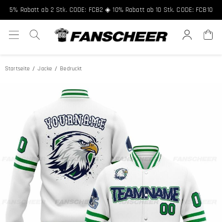
FCNEW8
5% Rabatt ab 2 Stk. CODE: FCB2 ◈ 10% Rabatt ab 10 Stk. CODE: FCB10
Startseite
Jacke
Bedruckt