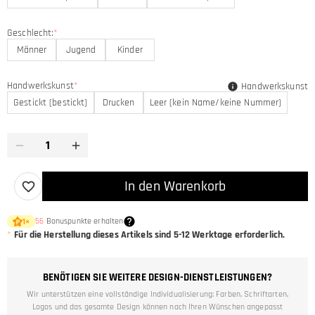
Geschlecht:
*
Männer
Jugend
Kinder
Handwerkskunst
*
Handwerkskunst
Gestickt (bestickt)
Drucken
Leer (kein Name/keine Nummer)
In den Warenkorb
56
Bonuspunkte erhalten
1
×
*
Für die Herstellung dieses Artikels sind
5-12
Werktage erforderlich.
BENÖTIGEN SIE WEITERE DESIGN-DIENSTLEISTUNGEN?
Wir unterstützen eine vollständige Individualisierung: Farben, Schriftarten,
Logos und das gesamte Design können nach Ihren Wünschen angepasst