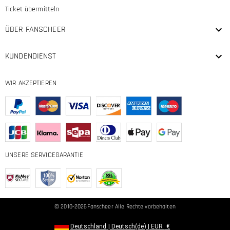
Ticket übermitteln
ÜBER FANSCHEER
KUNDENDIENST
WIR AKZEPTIEREN
UNSERE SERVICEGARANTIE
© 2010-2026
Fanscheer
Alle Rechte vorbehalten
Deutschland
|
Deutsch(de)
|
EUR
€