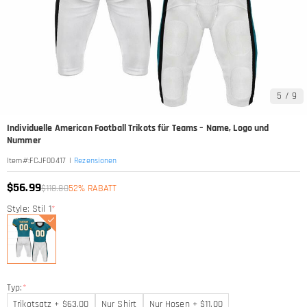
5
/
9
Individuelle American Football Trikots für Teams – Name, Logo und
Nummer
|
Rezensionen
Item#
:
FCJF00417
$56.99
$118.80
52% RABATT
Style: Stil 1
*
Typ:
*
Trikotsatz + $63.00
Nur Shirt
Nur Hosen + $11.00