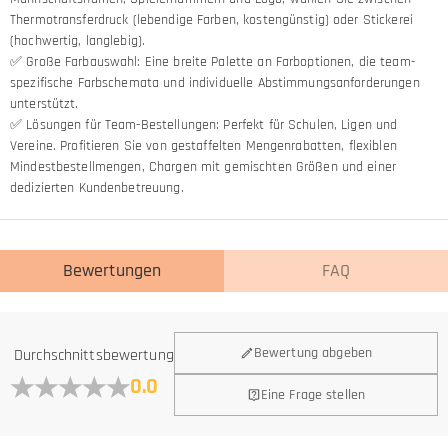
Thermotransferdruck (lebendige Farben, kostengünstig) oder Stickerei
(hochwertig, langlebig).
✅ Große Farbauswahl: Eine breite Palette an Farboptionen, die team-
spezifische Farbschemata und individuelle Abstimmungsanforderungen
unterstützt.
✅ Lösungen für Team-Bestellungen: Perfekt für Schulen, Ligen und
Vereine. Profitieren Sie von gestaffelten Mengenrabatten, flexiblen
Mindestbestellmengen, Chargen mit gemischten Größen und einer
dedizierten Kundenbetreuung.
Bewertungen
FAQ
Allgemein
Bewertung abgeben
Durchschnittsbewertung
Wo befindet sich Ihr Unternehmen?
0.0
Eine Frage stellen
DWir befinden uns in Hongkong.
Haben Sie auch Einzelhandelsstandorte?