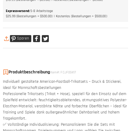
Expressversand
:
5-8
Arbeitstage
$25.99 (Bestellungen < $500.00)
Kostenlos (Bestellungen > $500.00)
Sparen
Produktbeschreibung
Item#
:
FCJF00417
Individuell gestaltete American-Football-Trikotsets – Druck & Stickerei,
ideal für Mannschaftsbestellungen
Professionelle Trikotsets (Trikot + Hose), speziell für den Einsatz auf dem
Spielfeld entwickelt: feuchtigkeitsableitendes, atmungsaktives Polyester-
Elasthan-Material, verstärkte Nähte und farbechte Oberflächen – ideal für
Training und Spiele dank außergewöhnlicher Dehnbarkeit und hohem
Tragekomfort.
✅ Vollständige Individualisierung: Personalisieren Sie die Sets mit
Mannschaftsnamen, Spielernummern und Logo; wählen Sie zwischen