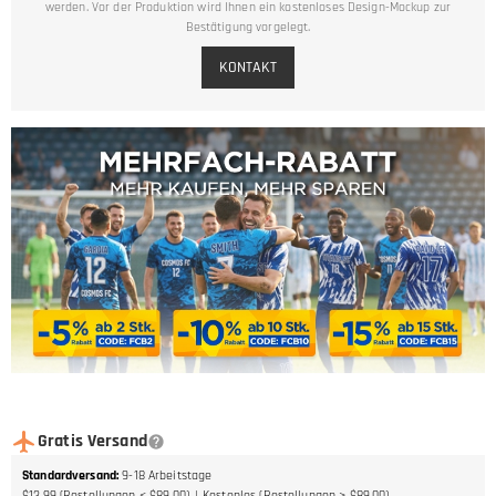
werden. Vor der Produktion wird Ihnen ein kostenloses Design-Mockup zur
Bestätigung vorgelegt.
KONTAKT
Gratis Versand
Standardversand
:
9-18
Arbeitstage
$13.99 (Bestellungen < $89.00)
Kostenlos (Bestellungen > $89.00)