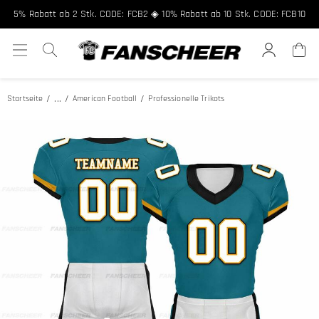
5% Rabatt ab 2 Stk. CODE: FCB2 ◈ 10% Rabatt ab 10 Stk. CODE: FCB10
...
Startseite
American Football
Professionelle Trikots